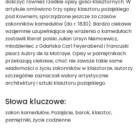
doliczyć również rzadkie opisy gości klasztornych. W
artykule omówiono trzy opisy klasztoru pożajskiego
pod Kownem, sporządzone jeszcze za czasów
zakonników kamedułów (do r. 1830). Bardzo ciekawe
wzajemnie uzupełniające się wrażenia o kamedułach
zostawili literat polski Julian Ursyn Niemcewicz,
młodzieniec z Gdańska Carl Feyerabend i francuski
pisarz Aubry de la Motraye. Opisy w pamiętnikach
przekazują ciekawe, choć nie zawsze takie same
wiadomości o życiu zakonników w klasztorze, autorzy
szczególnie zaznaczali walory artystycznie
architektury i sztuki klasztoru pożajskiego.
Słowa kluczowe:
zakon kamedułów, Pożajście, barok, klasztor,
pamiętniki, życie codzienne