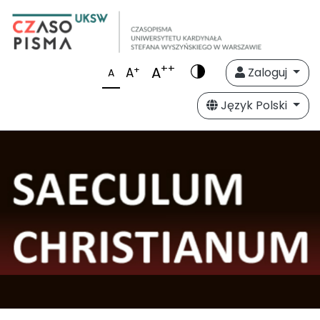
++
A
+
A
Zaloguj
A
Język Polski