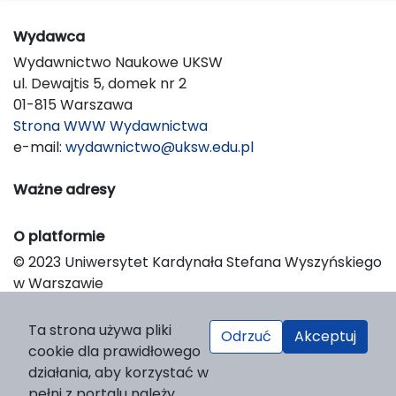
Wydawca
Wydawnictwo Naukowe UKSW
ul. Dewajtis 5, domek nr 2
01-815 Warszawa
Strona WWW Wydawnictwa
e-mail:
wydawnictwo@uksw.edu.pl
Ważne adresy
O platformie
© 2023 Uniwersytet Kardynała Stefana Wyszyńskiego
w Warszawie
Support & Customization by LIBCOM
Platform & Workflow by OJS/PKP
Ta strona używa pliki
Odrzuć
Akceptuj
cookie dla prawidłowego
działania, aby korzystać w
pełni z portalu należy