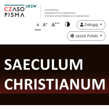
++
A
+
A
Zaloguj
A
Język Polski