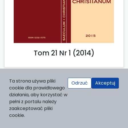
Tom 21 Nr 1 (2014)
Ta strona używa pliki
Odrzuć
Akceptuj
cookie dla prawidłowego
Tom 20 Nr 1 (2013)
działania, aby korzystać w
pełni z portalu należy
zaakceptować pliki
cookie.
1-25 z 42
Następny