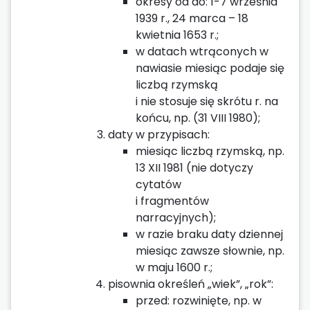
okresy od do: 1-7 września
1939 r., 24 marca – 18
kwietnia 1653 r.;
w datach wtrąconych w
nawiasie miesiąc podaje się
liczbą rzymską
i nie stosuje się skrótu r. na
końcu, np. (31 VIII 1980);
daty w przypisach:
miesiąc liczbą rzymską, np.
13 XII 1981 (nie dotyczy
cytatów
i fragmentów
narracyjnych);
w razie braku daty dziennej
miesiąc zawsze słownie, np.
w maju 1600 r.;
pisownia określeń „wiek”, „rok”:
przed: rozwinięte, np. w