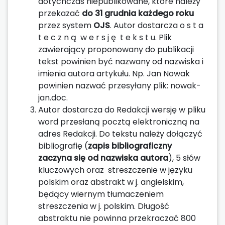
dotychczas niepublikowane, które należy
przekazać
do 31 grudnia każdego roku
przez system
OJS
. Autor dostarcza o s t a
t e c z n ą w e r s j ę t e k s t u. Plik
zawierający proponowany do publikacji
tekst powinien być nazwany od nazwiska i
imienia autora artykułu. Np. Jan Nowak
powinien nazwać przesyłany plik: nowak-
jan.doc.
Autor dostarcza do Redakcji wersję w pliku
word przesłaną pocztą elektroniczną na
adres Redakcji. Do tekstu należy dołączyć
bibliografię (
zapis bibliograficzny
zaczyna się od nazwiska autora
), 5 słów
kluczowych oraz streszczenie w języku
polskim oraz abstrakt w j. angielskim,
będący wiernym tłumaczeniem
streszczenia w j. polskim. Długość
abstraktu nie powinna przekraczać 800