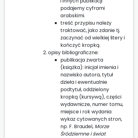
i innych publikacji
podajemy cyframi
arabskimi.
treść przypisu należy
traktować, jako zdanie tj.
zaczynać od wielkiej litery i
kończyć kropką.
opisy bibliograficzne:
publikacja zwarta
(książka): inicjał imienia i
nazwisko autora, tytuł
dzieła i ewentualnie
podtytuł, oddzielony
kropką (kursywą), części
wydawnicze, numer tomu,
miejsce i rok wydania
wykaz cytowanych stron,
np. F. Braudel,
Morze
Śródziemne i świat