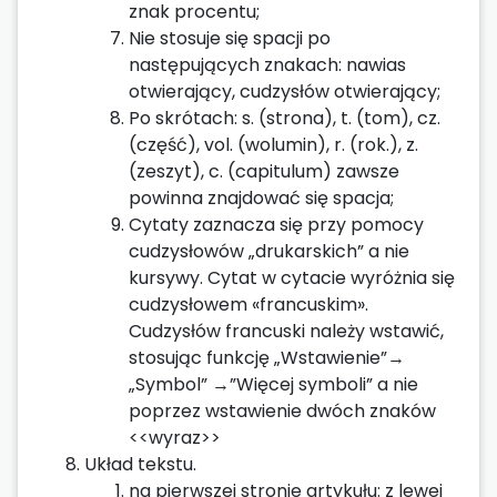
znak procentu;
Nie stosuje się spacji po
następujących znakach: nawias
otwierający, cudzysłów otwierający;
Po skrótach: s. (strona), t. (tom), cz.
(część), vol. (wolumin), r. (rok.), z.
(zeszyt), c. (capitulum) zawsze
powinna znajdować się spacja;
Cytaty zaznacza się przy pomocy
cudzysłowów „drukarskich” a nie
kursywy. Cytat w cytacie wyróżnia się
cudzysłowem «francuskim».
Cudzysłów francuski należy wstawić,
stosując funkcję „Wstawienie”→
„Symbol” →”Więcej symboli” a nie
poprzez wstawienie dwóch znaków
<<wyraz>>
Układ tekstu.
na pierwszej stronie artykułu: z lewej