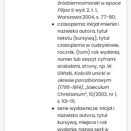
śródziemnomorski w epoce
Filipa II
, wyd. 2, t. 1,
Warszawa 2004, s. 77-80;
czasopisma: inicjał imienia i
nazwisko autora, tytuł
tekstu (kursywą), tytuł
czasopisma w cudzysłowie,
rocznik, (tom) rok wydania,
numer lub zeszyt cyframi
arabskimi, strony, np. W.
Gliński,
Kościół unicki w
okresie porozbiorowym
(1795-1814)
, „Saeculum
Christianum”, 10/2003, nr 1,
s. 101-111;
serie wydawnicze: inicjał i
nazwisko autora, tytuł
kursywą, miejsce i rok
wydania, nazwa serii w