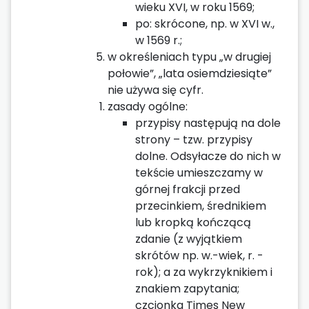
wieku XVI, w roku 1569;
po: skrócone, np. w XVI w.,
w 1569 r.;
w określeniach typu „w drugiej
połowie”, „lata osiemdziesiąte”
nie używa się cyfr.
zasady ogólne:
przypisy następują na dole
strony – tzw. przypisy
dolne. Odsyłacze do nich w
tekście umieszczamy w
górnej frakcji przed
przecinkiem, średnikiem
lub kropką kończącą
zdanie (z wyjątkiem
skrótów np. w.-wiek, r. -
rok); a za wykrzyknikiem i
znakiem zapytania;
czcionka Times New