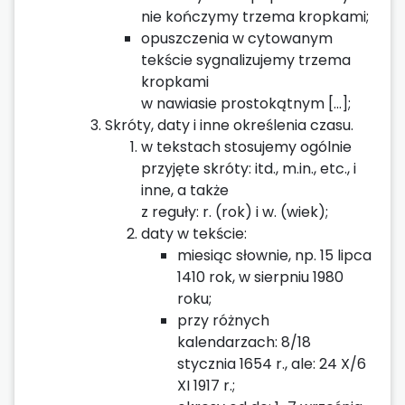
nie kończymy trzema kropkami;
opuszczenia w cytowanym
tekście sygnalizujemy trzema
kropkami
w nawiasie prostokątnym [...];
Skróty, daty i inne określenia czasu.
w tekstach stosujemy ogólnie
przyjęte skróty: itd., m.in., etc., i
inne, a także
z reguły: r. (rok) i w. (wiek);
daty w tekście:
miesiąc słownie, np. 15 lipca
1410 rok, w sierpniu 1980
roku;
przy różnych
kalendarzach: 8/18
stycznia 1654 r., ale: 24 X/6
XI 1917 r.;