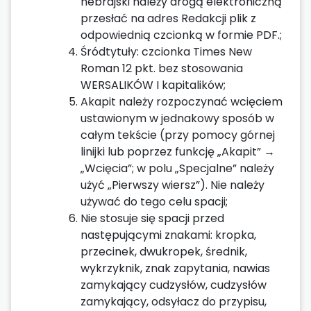
hebrajski należy drogą elektroniczną
przesłać na adres Redakcji plik z
odpowiednią czcionką w formie PDF.;
Śródtytuły: czcionka Times New
Roman 12 pkt. bez stosowania
WERSALIKÓW I kapitalików;
Akapit należy rozpoczynać wcięciem
ustawionym w jednakowy sposób w
całym tekście (przy pomocy górnej
linijki lub poprzez funkcję „Akapit” →
„Wcięcia”; w polu „Specjalne” należy
użyć „Pierwszy wiersz”). Nie należy
używać do tego celu spacji;
Nie stosuje się spacji przed
następującymi znakami: kropka,
przecinek, dwukropek, średnik,
wykrzyknik, znak zapytania, nawias
zamykający cudzysłów, cudzysłów
zamykający, odsyłacz do przypisu,