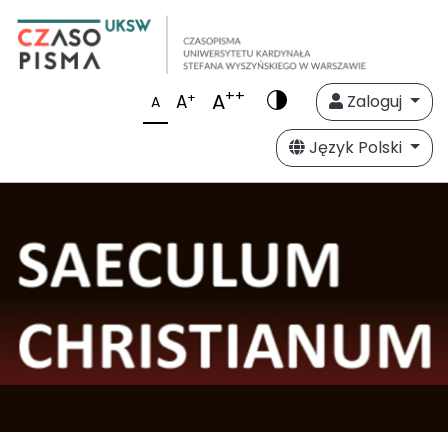
++
A
+
A
Zaloguj
A
Język Polski