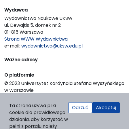
Wydawca
Wydawnictwo Naukowe UKSW
ul. Dewajtis 5, domek nr 2
01-815 Warszawa
Strona WWW Wydawnictwa
e-mail:
wydawnictwo@uksw.edu.pl
Ważne adresy
O platformie
© 2023 Uniwersytet Kardynała Stefana Wyszyńskiego
w Warszawie
Support & Customization by LIBCOM
Platform & Workflow by OJS/PKP
Ta strona używa pliki
Odrzuć
Akceptuj
cookie dla prawidłowego
działania, aby korzystać w
pełni z portalu należy