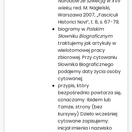
Narodów ze Szwecją w XVII
wieku
, red. M. Nagielski,
Warszawa 2007, „Fasciculi
Historici Novi”, t. 8, s. 67-79;
biogramy w
Polskim
Słowniku Biograficznym
traktujemy jak artykuły w
wielotomowej pracy
zbiorowej. Przy cytowaniu
Słownika Biograficznego
podajemy daty życia osoby
cytowanej;
przypis, który
bezpośrednio powtarza się,
oznaczamy: Ibidem lub
Tamże, strony (bez
kursywy) Dzieło wcześniej
cytowane zapisujemy:
inicjał imienia i nazwisko