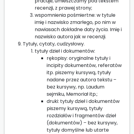
pracuje, umieszczamy pod tekstem
recenzji, z prawej strony;
wspomnienia pośmiertne: w tytule
imię i nazwisko zmarłego, po nim w
nawiasach dokładne daty życia. Imię i
nazwisko autora jak w recenzji.
Tytuły, cytaty, cudzysłowy.
tytuły dzieł i dokumentów:
rękopisy: oryginalne tytuły i
incipity dokumentów, referatów
itp. piszemy kursywą, tytuły
nadane przez autora tekstu –
bez kursywy, np. Laudum
sejmiku, Memoriał itp.;
druki: tytuły dzieł i dokumentów
piszemy kursywą, tytuły
rozdziałów i fragmentów dzieł
(dokumentów) – bez kursywy,
tytuły domyślne lub utarte