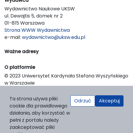
Wydawca
Wydawnictwo Naukowe UKSW
ul. Dewajtis 5, domek nr 2
01-815 Warszawa
Strona WWW Wydawnictwa
e-mail:
wydawnictwo@uksw.edu.pl
Ważne adresy
O platformie
© 2023 Uniwersytet Kardynała Stefana Wyszyńskiego
w Warszawie
Support & Customization by LIBCOM
Platform & Workflow by OJS/PKP
Ta strona używa pliki
Odrzuć
Akceptuj
cookie dla prawidłowego
działania, aby korzystać w
pełni z portalu należy
zaakceptować pliki