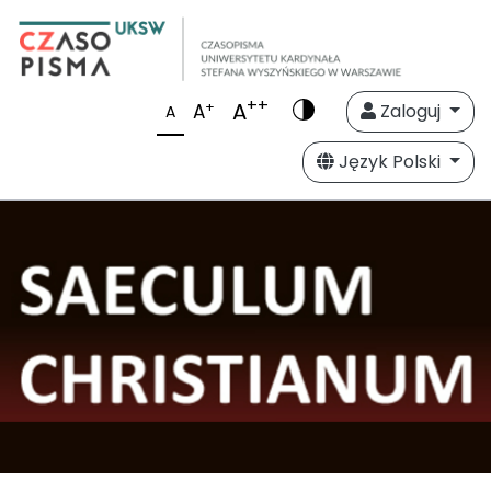
++
A
+
A
Zaloguj
A
Język Polski