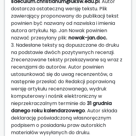
saeculum.christianum@uksw.edu.pl
. Autor
dostarcza ostateczną wersję tekstu. Plik
zawierający proponowany do publikacji tekst
powinien być nazwany od nazwiska i imienia
autora artykułu. Np. Jan Nowak powinien
nazwać przesyłany plik:
nowak-jan.doc.
3. Nadesłane teksty są dopuszczane do druku
na podstawie dwóch pozytywnych recenzji.
Zrecenzowane teksty przekazywane są wraz z
recenzjami do autorów. Autor powinien
ustosunkować się do uwag recenzentów, a
następnie przesłać do Redakcji poprawioną
wersję artykułu recenzowanego, wydruk
komputerowy i nośnik elektroniczny w
nieprzekraczalnym terminie do
31 grudnia
danego roku kalendarzowego
. Autor składa
deklarację poświadczoną własnoręcznym
podpisem o posiadaniu praw autorskich
materiałów wysyłanych do druku.