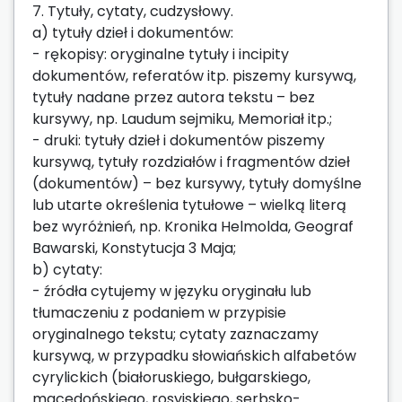
7. Tytuły, cytaty, cudzysłowy.
a) tytuły dzieł i dokumentów:
- rękopisy: oryginalne tytuły i incipity
dokumentów, referatów itp. piszemy kursywą,
tytuły nadane przez autora tekstu – bez
kursywy, np. Laudum sejmiku, Memoriał itp.;
- druki: tytuły dzieł i dokumentów piszemy
kursywą, tytuły rozdziałów i fragmentów dzieł
(dokumentów) – bez kursywy, tytuły domyślne
lub utarte określenia tytułowe – wielką literą
bez wyróżnień, np. Kronika Helmolda, Geograf
Bawarski, Konstytucja 3 Maja;
b) cytaty:
- źródła cytujemy w języku oryginału lub
tłumaczeniu z podaniem w przypisie
oryginalnego tekstu; cytaty zaznaczamy
kursywą, w przypadku słowiańskich alfabetów
cyrylickich (białoruskiego, bułgarskiego,
macedońskiego, rosyjskiego, serbsko-