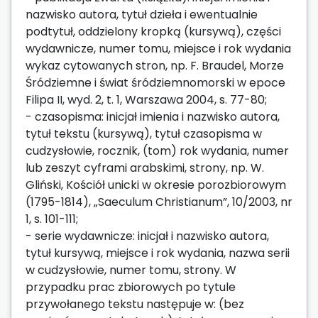
nazwisko autora, tytuł dzieła i ewentualnie
podtytuł, oddzielony kropką (kursywą), części
wydawnicze, numer tomu, miejsce i rok wydania
wykaz cytowanych stron, np. F. Braudel, Morze
Śródziemne i świat śródziemnomorski w epoce
Filipa II, wyd. 2, t. 1, Warszawa 2004, s. 77-80;
- czasopisma: inicjał imienia i nazwisko autora,
tytuł tekstu (kursywą), tytuł czasopisma w
cudzysłowie, rocznik, (tom) rok wydania, numer
lub zeszyt cyframi arabskimi, strony, np. W.
Gliński, Kościół unicki w okresie porozbiorowym
(1795-1814), „Saeculum Christianum”, 10/2003, nr
1, s. 101-111;
- serie wydawnicze: inicjał i nazwisko autora,
tytuł kursywą, miejsce i rok wydania, nazwa serii
w cudzysłowie, numer tomu, strony. W
przypadku prac zbiorowych po tytule
przywołanego tekstu następuje w: (bez