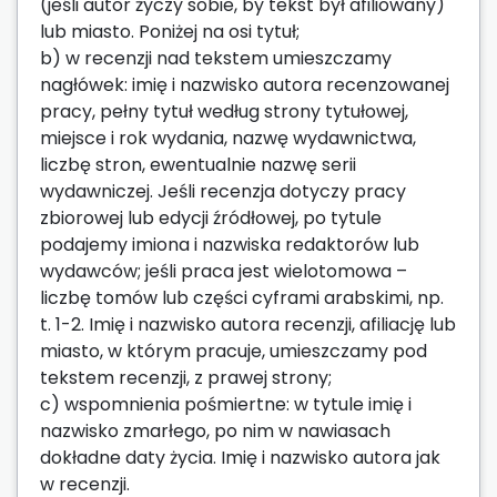
(jeśli autor życzy sobie, by tekst był afiliowany)
lub miasto. Poniżej na osi tytuł;
b) w recenzji nad tekstem umieszczamy
nagłówek: imię i nazwisko autora recenzowanej
pracy, pełny tytuł według strony tytułowej,
miejsce i rok wydania, nazwę wydawnictwa,
liczbę stron, ewentualnie nazwę serii
wydawniczej. Jeśli recenzja dotyczy pracy
zbiorowej lub edycji źródłowej, po tytule
podajemy imiona i nazwiska redaktorów lub
wydawców; jeśli praca jest wielotomowa –
liczbę tomów lub części cyframi arabskimi, np.
t. 1-2. Imię i nazwisko autora recenzji, afiliację lub
miasto, w którym pracuje, umieszczamy pod
tekstem recenzji, z prawej strony;
c) wspomnienia pośmiertne: w tytule imię i
nazwisko zmarłego, po nim w nawiasach
dokładne daty życia. Imię i nazwisko autora jak
w recenzji.