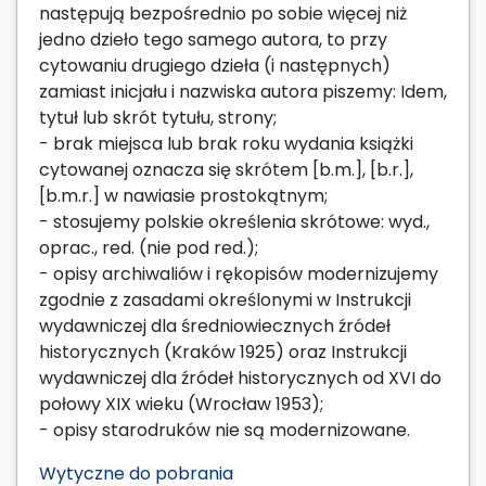
następują bezpośrednio po sobie więcej niż
jedno dzieło tego samego autora, to przy
cytowaniu drugiego dzieła (i następnych)
zamiast inicjału i nazwiska autora piszemy: Idem,
tytuł lub skrót tytułu, strony;
- brak miejsca lub brak roku wydania książki
cytowanej oznacza się skrótem [b.m.], [b.r.],
[b.m.r.] w nawiasie prostokątnym;
- stosujemy polskie określenia skrótowe: wyd.,
oprac., red. (nie pod red.);
- opisy archiwaliów i rękopisów modernizujemy
zgodnie z zasadami określonymi w Instrukcji
wydawniczej dla średniowiecznych źródeł
historycznych (Kraków 1925) oraz Instrukcji
wydawniczej dla źródeł historycznych od XVI do
połowy XIX wieku (Wrocław 1953);
- opisy starodruków nie są modernizowane.
Wytyczne do pobrania