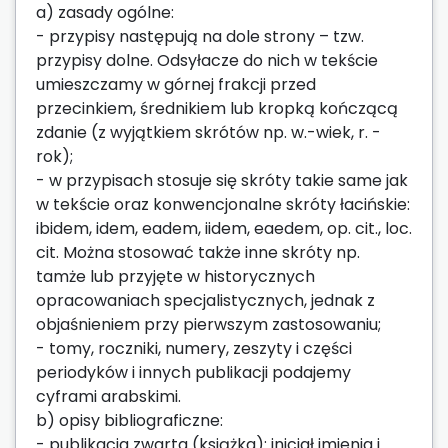
a) zasady ogólne:
- przypisy następują na dole strony – tzw.
przypisy dolne. Odsyłacze do nich w tekście
umieszczamy w górnej frakcji przed
przecinkiem, średnikiem lub kropką kończącą
zdanie (z wyjątkiem skrótów np. w.-wiek, r. -
rok);
- w przypisach stosuje się skróty takie same jak
w tekście oraz konwencjonalne skróty łacińskie:
ibidem, idem, eadem, iidem, eaedem, op. cit., loc.
cit. Można stosować także inne skróty np.
tamże lub przyjęte w historycznych
opracowaniach specjalistycznych, jednak z
objaśnieniem przy pierwszym zastosowaniu;
- tomy, roczniki, numery, zeszyty i części
periodyków i innych publikacji podajemy
cyframi arabskimi.
b) opisy bibliograficzne:
- publikacja zwarta (książka): inicjał imienia i