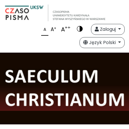
++
A
+
A
Zaloguj
A
Język Polski