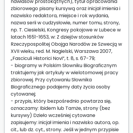
nawiasów prostokątnych), tytuł opracowania
zbiorowego pisany kursywą oraz inicjał imienia i
nazwisko redaktora, miejsce i rok wydania,
nazwa serii w cudzysłowie, numer tomu, strony,
np. T. Ciesielski, Kongresy pokojowe w Lubece w
latach 1651-1653, w: Z dziejów stosunków
Rzeczypospolitej Obojga Narodów ze Szwecją w
XVII wieku, red. M. Nagielski, Warszawa 2007,
„Fasciculi Historici Novi”, t. 8, s. 67-79;
- biogramy w Polskim Słowniku Biograficznym
traktujemy jak artykuły w wielotomowej pracy
zbiorowej. Przy cytowaniu Słownika
Biograficznego podajemy daty życia osoby
cytowanej;
- przypis, który bezpośrednio powtarza się,
oznaczamy: Ibidem lub Tamże, strony (bez
kursywy) Dzieło wcześniej cytowane
zapisujemy: inicjał imienia i nazwisko autora, op.
cit., lub dz. cyt., strony. Jeśli w jednym przypisie