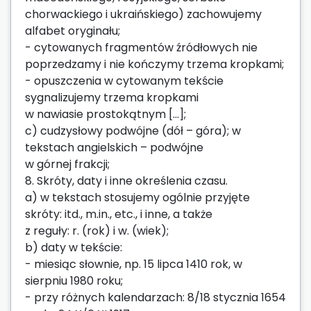
chorwackiego i ukraińskiego) zachowujemy
alfabet oryginału;
- cytowanych fragmentów źródłowych nie
poprzedzamy i nie kończymy trzema kropkami;
- opuszczenia w cytowanym tekście
sygnalizujemy trzema kropkami
w nawiasie prostokątnym [...];
c) cudzysłowy podwójne (dół – góra); w
tekstach angielskich – podwójne
w górnej frakcji;
8. Skróty, daty i inne określenia czasu.
a) w tekstach stosujemy ogólnie przyjęte
skróty: itd., m.in., etc., i inne, a także
z reguły: r. (rok) i w. (wiek);
b) daty w tekście:
- miesiąc słownie, np. 15 lipca 1410 rok, w
sierpniu 1980 roku;
- przy różnych kalendarzach: 8/18 stycznia 1654