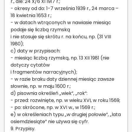
r., ale: 24 X/6 XI 1917 r.;
- okresy od do: 1-7 września 1939 r., 24 marca –
18 kwietnia 1653 r.;
- w datach wtrąconych w nawiasie miesiąc
podaje się liczbą rzymską
i nie stosuje się skrótu r. na końcu, np. (31 VIII
1980);
c) daty w przypisach:
- miesiąc liczbą rzymską, np. 13 XII 1981 (nie
dotyczy cytatów
i fragmentów narracyjnych);
- w razie braku daty dziennej miesiąc zawsze
słownie, np. w maju 1600 r.;
d) pisownia określeń „wiek”, „rok”:
- przed: rozwinięte, np. w wieku XVI, w roku 1569;
- po: skrócone, np. w XVI w., w 1569 r.;
e) w określeniach typu „w drugiej połowie”, „lata
osiemdziesiąte” nie używa się cyfr.
9. Przypisy.