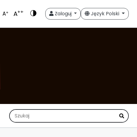
++
A
+
A
Zaloguj
Język Polski