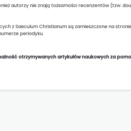
wnież autorzy nie znają tożsamości recenzentów (tzw. do
cych z Saeculum Christianum są zamieszczone na stroni
 numerze periodyku.
inalność otrzymywanych artykułów naukowych za pom