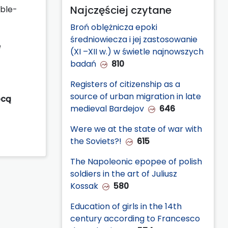
Najczęściej czytane
uble-
Broń oblężnicza epoki
średniowiecza i jej zastosowanie
e
(XI –XII w.) w świetle najnowszych
badań
810
Registers of citizenship as a
source of urban migration in late
ocą
medieval Bardejov
646
Were we at the state of war with
the Soviets?!
615
The Napoleonic epopee of polish
soldiers in the art of Juliusz
Kossak
580
Education of girls in the 14th
century according to Francesco