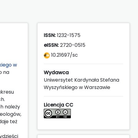
ISSN:
1232-1575
eISSN:
2720-0515
10.21697/sc
kiego w
o na
Wydawca
Uniwersytet Kardynała Stefana
Wyszyńskiego w Warszawie
akresu
ch.
Licencja CC
h należy
teologów,
aje też
ydzieści