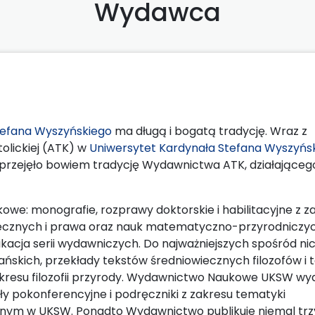
Wydawca
efana Wyszyńskiego
ma długą i bogatą tradycję. Wraz z
olickiej (ATK) w
Uniwersytet Kardynała Stefana Wyszyńs
zejęło bowiem tradycję Wydawnictwa ATK, działająceg
e: monografie, rozprawy doktorskie i habilitacyjne z z
 społecznych i prawa oraz nauk matematyczno-przyrodniczy
acja serii wydawniczych. Do najważniejszych spośród nic
ańskich, przekłady tekstów średniowiecznych filozofów i 
zakresu filozofii przyrody. Wydawnictwo Naukowe UKSW wyd
ały pokonferencyjne i podręczniki z zakresu tematyki
anym w UKSW. Ponadto Wydawnictwo publikuje niemal trz