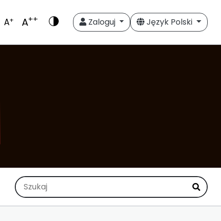
++
A
+
A
Zaloguj
Język Polski