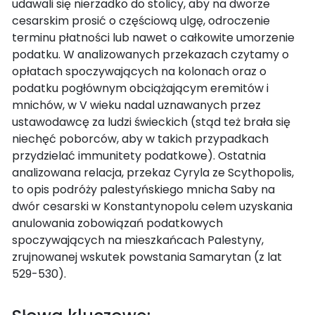
udawali się nierzadko do stolicy, aby na dworze
cesarskim prosić o częściową ulgę, odroczenie
terminu płatności lub nawet o całkowite umorzenie
podatku. W analizowanych przekazach czytamy o
opłatach spoczywających na kolonach oraz o
podatku pogłównym obciążającym eremitów i
mnichów, w V wieku nadal uznawanych przez
ustawodawcę za ludzi świeckich (stąd też brała się
niechęć poborców, aby w takich przypadkach
przydzielać immunitety podatkowe). Ostatnia
analizowana relacja, przekaz Cyryla ze Scythopolis,
to opis podróży palestyńskiego mnicha Saby na
dwór cesarski w Konstantynopolu celem uzyskania
anulowania zobowiązań podatkowych
spoczywających na mieszkańcach Palestyny,
zrujnowanej wskutek powstania Samarytan (z lat
529-530).