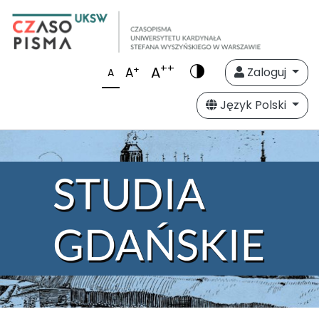
++
A
+
A
Zaloguj
A
Język Polski