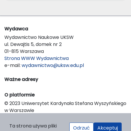
Wydawca
Wydawnictwo Naukowe UKSW
ul. Dewajtis 5, domek nr 2
01-815 Warszawa
Strona WWW Wydawnictwa
e-mail:
wydawnictwo@uksw.edu.pl
Ważne adresy
O platformie
© 2023 Uniwersytet Kardynała Stefana Wyszyńskiego
w Warszawie
Support & Customization by LIBCOM
Platform & Workflow by OJS/PKP
Ta strona używa pliki
Odrzuć
Akceptuj