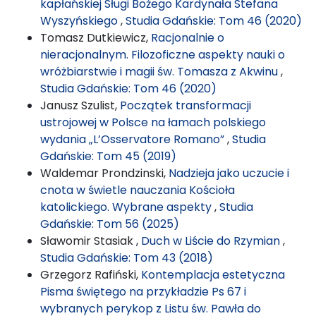
kapłańskiej Sługi Bożego Kardynała Stefana
Wyszyńskiego
,
Studia Gdańskie: Tom 46 (2020)
Tomasz Dutkiewicz,
Racjonalnie o
nieracjonalnym. Filozoficzne aspekty nauki o
wróżbiarstwie i magii św. Tomasza z Akwinu
,
Studia Gdańskie: Tom 46 (2020)
Janusz Szulist,
Początek transformacji
ustrojowej w Polsce na łamach polskiego
wydania „L’Osservatore Romano”
,
Studia
Gdańskie: Tom 45 (2019)
Waldemar Prondzinski,
Nadzieja jako uczucie i
cnota w świetle nauczania Kościoła
katolickiego. Wybrane aspekty
,
Studia
Gdańskie: Tom 56 (2025)
Sławomir Stasiak ,
Duch w Liście do Rzymian
,
Studia Gdańskie: Tom 43 (2018)
Grzegorz Rafiński,
Kontemplacja estetyczna
Pisma świętego na przykładzie Ps 67 i
wybranych perykop z Listu św. Pawła do