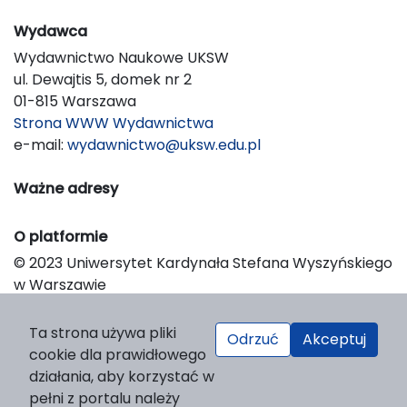
Wydawca
Wydawnictwo Naukowe UKSW
ul. Dewajtis 5, domek nr 2
01-815 Warszawa
Strona WWW Wydawnictwa
e-mail:
wydawnictwo@uksw.edu.pl
Ważne adresy
O platformie
© 2023 Uniwersytet Kardynała Stefana Wyszyńskiego
w Warszawie
Support & Customization by LIBCOM
Platform & Workflow by OJS/PKP
Ta strona używa pliki
Odrzuć
Akceptuj
cookie dla prawidłowego
działania, aby korzystać w
pełni z portalu należy