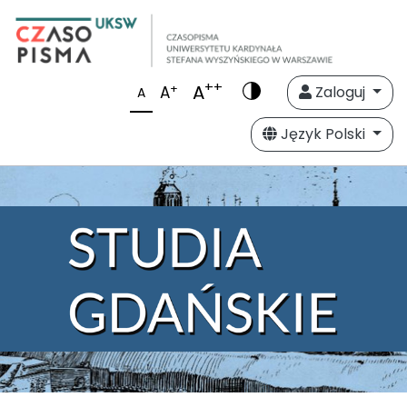
++
A
+
A
Zaloguj
A
Język Polski