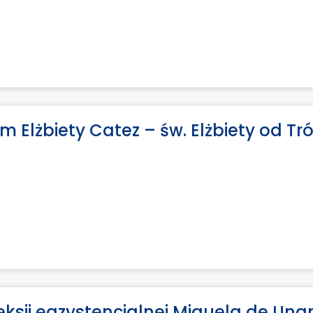
 Elżbiety Catez – św. Elżbiety od Tró
leksji egzystencjalnej Miguela de Un