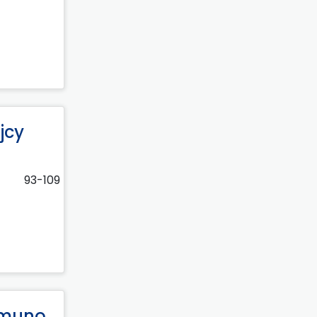
jcy
93-109
amuno.