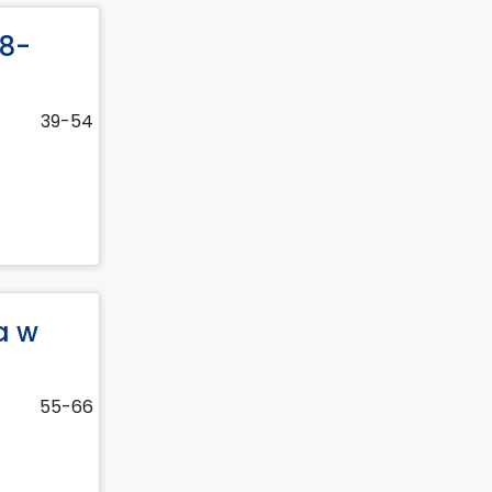
88-
39-54
a w
55-66