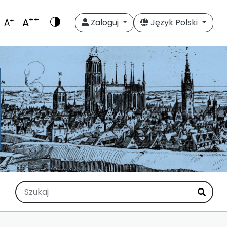
++
A
+
A
Zaloguj
Język Polski