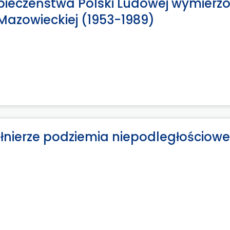
ieczeństwa Polski Ludowej wymierz
-Mazowieckiej (1953-1989)
łnierze podziemia niepodległościow