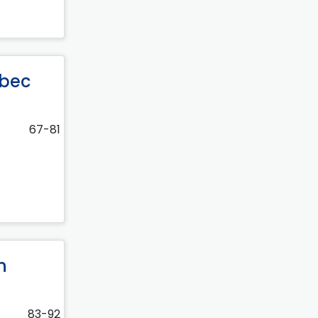
obec
67-81
n
83-92