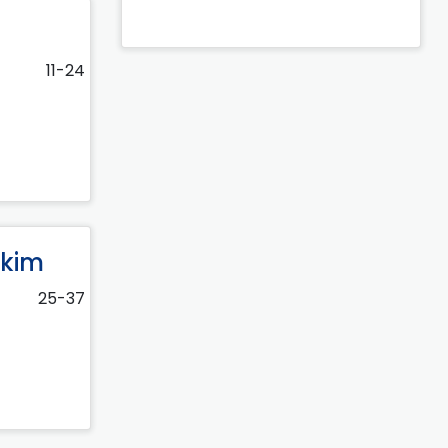
11-24
skim
25-37