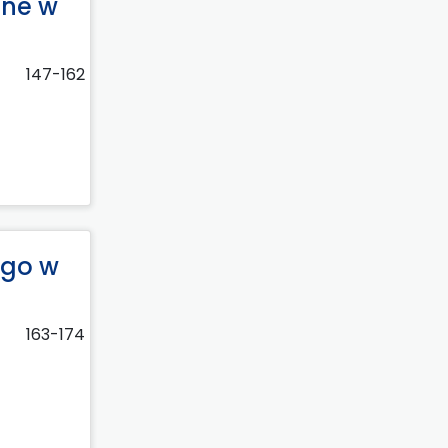
one w
147-162
ego w
163-174