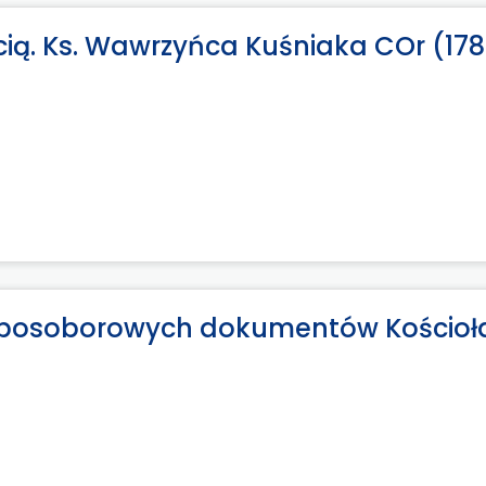
cią. Ks. Wawrzyńca Kuśniaka COr (17
g posoborowych dokumentów Kościoł