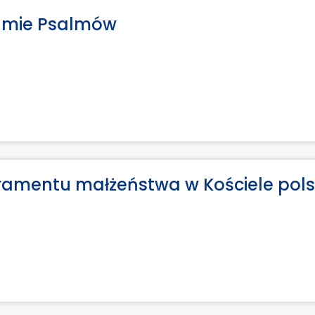
gumie Psalmów
akramentu małżeństwa w Kościele pol