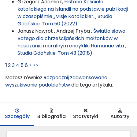
Grzegorz Adamiak,
Historia Kościoła
katolickiego na Islandii na podstawie publikacji
w czasopiśmie „Misje Katolickie”.
,
Studia
Gdańskie: Tom 50 (2022)
Janusz Nawrot , Andrzej Pryba ,
Światło słowa
Bożego dla chrześcijańskich małżonków w
nauczaniu moralnym encykliki Humanae vita
,
Studia Gdańskie: Tom 43 (2018)
1
2
3
4
5
6
>
>>
Możesz również
Rozpocznij zaawansowane
wyszukiwanie podobieństw
dla tego artykułu.
Szczegóły
Bibliografia
Statystyki
Autorzy