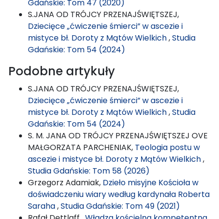
Gdańskie: Tom 47 (2020)
S.JANA OD TRÓJCY PRZENAJŚWIĘTSZEJ,
Dziecięce „ćwiczenie śmierci” w ascezie i
mistyce bł. Doroty z Mątów Wielkich
,
Studia
Gdańskie: Tom 54 (2024)
Podobne artykuły
S.JANA OD TRÓJCY PRZENAJŚWIĘTSZEJ,
Dziecięce „ćwiczenie śmierci” w ascezie i
mistyce bł. Doroty z Mątów Wielkich
,
Studia
Gdańskie: Tom 54 (2024)
S. M. JANA OD TRÓJCY PRZENAJŚWIĘTSZEJ OVE
MAŁGORZATA PARCHENIAK,
Teologia postu w
ascezie i mistyce bł. Doroty z Mątów Wielkich
,
Studia Gdańskie: Tom 58 (2026)
Grzegorz Adamiak,
Dzieło misyjne Kościoła w
doświadczeniu wiary według kardynała Roberta
Saraha
,
Studia Gdańskie: Tom 49 (2021)
Rafał Dettlaff ,
Władza kościelna kompetentna