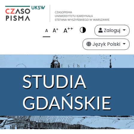
++
A
+
A
Zaloguj
A
Język Polski