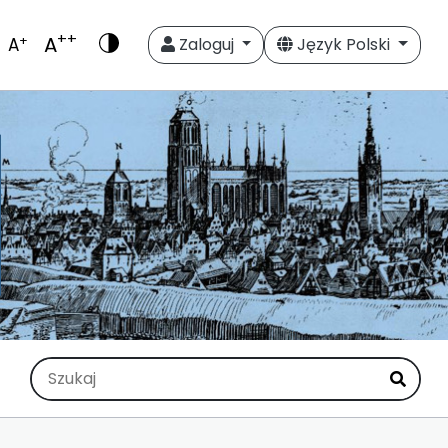
++
A
+
A
Zaloguj
Język Polski