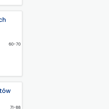
ch
60-70
ątów
71-88