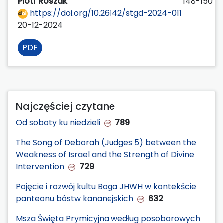
Piotr Roszak
148-150
https://doi.org/10.26142/stgd-2024-011
20-12-2024
PDF
Najczęściej czytane
Od soboty ku niedzieli
789
The Song of Deborah (Judges 5) between the
Weakness of Israel and the Strength of Divine
Intervention
729
Pojęcie i rozwój kultu Boga JHWH w kontekście
panteonu bóstw kananejskich
632
Msza Święta Prymicyjna według posoborowych