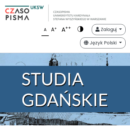
++
A
+
A
Zaloguj
A
Język Polski