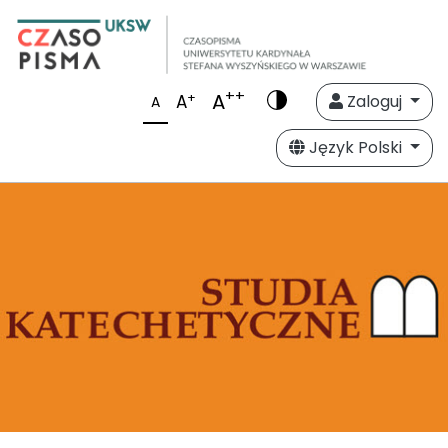
++
A
+
A
Zaloguj
A
Język Polski