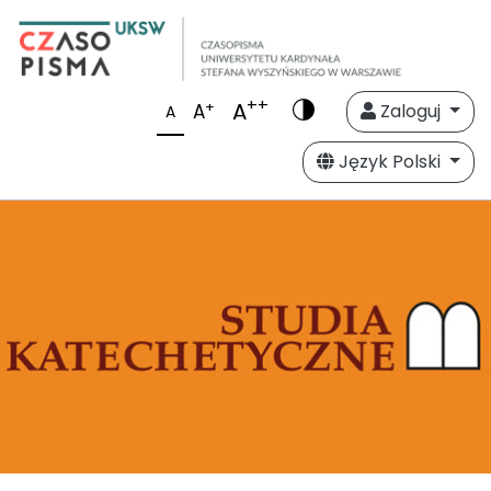
++
A
+
A
Zaloguj
A
Język Polski