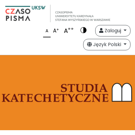
++
A
+
A
Zaloguj
A
Język Polski