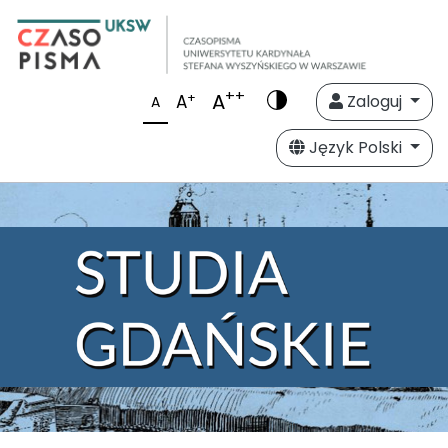
++
A
+
A
Zaloguj
A
Język Polski