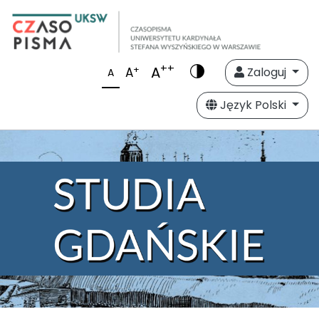
++
A
+
A
Zaloguj
A
Język Polski