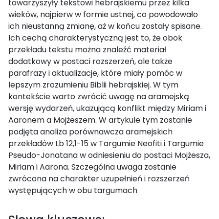
towarzyszyły tekstowi hebrajskiemu przez kilka
wieków, najpierw w formie ustnej, co powodowało
ich nieustanną zmianę, aż w końcu zostały spisane.
Ich cechą charakterystyczną jest to, że obok
przekładu tekstu można znaleźć materiał
dodatkowy w postaci rozszerzeń, ale także
parafrazy i aktualizacje, które miały pomóc w
lepszym zrozumieniu Biblii hebrajskiej. W tym
kontekście warto zwrócić uwagę na aramejską
wersję wydarzeń, ukazującą konflikt między Miriam i
Aaronem a Mojżeszem. W artykule tym zostanie
podjęta analiza porównawcza aramejskich
przekładów Lb 12,1-15 w Targumie Neofiti i Targumie
Pseudo-Jonatana w odniesieniu do postaci Mojżesza,
Miriam i Aarona. Szczególna uwaga zostanie
zwrócona na charakter uzupełnień i rozszerzeń
występujących w obu targumach