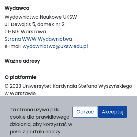
Wydawca
Wydawnictwo Naukowe UKSW
ul. Dewajtis 5, domek nr 2
01-815 Warszawa
Strona WWW Wydawnictwa
e-mail:
wydawnictwo@uksw.edu.pl
Ważne adresy
O platformie
© 2023 Uniwersytet Kardynała Stefana Wyszyńskiego
w Warszawie
Support & Customization by LIBCOM
Platform & Workflow by OJS/PKP
Ta strona używa pliki
Odrzuć
Akceptuj
cookie dla prawidłowego
działania, aby korzystać w
pełni z portalu należy