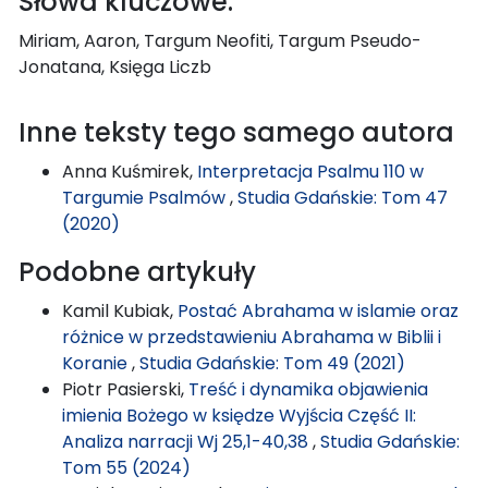
Słowa kluczowe:
Miriam, Aaron, Targum Neofiti, Targum Pseudo-
Jonatana, Księga Liczb
Inne teksty tego samego autora
Anna Kuśmirek,
Interpretacja Psalmu 110 w
Targumie Psalmów
,
Studia Gdańskie: Tom 47
(2020)
Podobne artykuły
Kamil Kubiak,
Postać Abrahama w islamie oraz
różnice w przedstawieniu Abrahama w Biblii i
Koranie
,
Studia Gdańskie: Tom 49 (2021)
Piotr Pasierski,
Treść i dynamika objawienia
imienia Bożego w księdze Wyjścia Część II:
Analiza narracji Wj 25,1-40,38
,
Studia Gdańskie:
Tom 55 (2024)