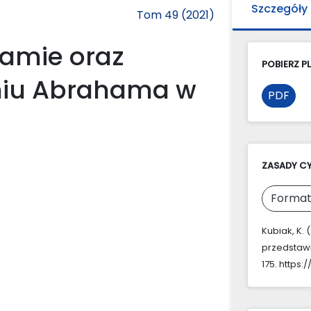
Szczegóły
Tom 49 (2021)
amie oraz
POBIERZ PL
eniu Abrahama w
PDF
ZASADY C
Format
Kubiak, K.
przedstawi
175. https: