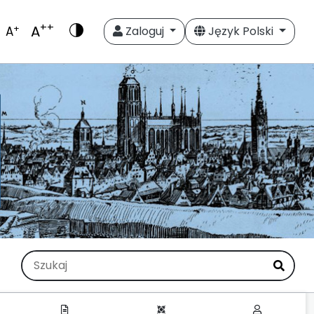
++
A
+
A
Zaloguj
Język Polski