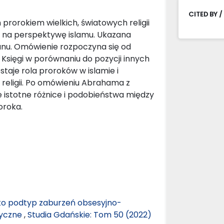
CITED BY /
rorokiem wielkich, światowych religii
ł na perspektywę islamu. Ukazana
Koranu. Omówienie rozpoczyna się od
 Księgi w porównaniu do pozycji innych
staje rola proroków w islamie i
religii. Po omówieniu Abrahama z
 istotne różnice i podobieństwa między
oroka.
ako podtyp zaburzeń obsesyjno-
tyczne
,
Studia Gdańskie: Tom 50 (2022)