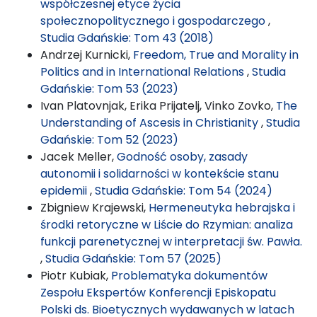
współczesnej etyce życia
społecznopolitycznego i gospodarczego
,
Studia Gdańskie: Tom 43 (2018)
Andrzej Kurnicki,
Freedom, True and Morality in
Politics and in International Relations
,
Studia
Gdańskie: Tom 53 (2023)
Ivan Platovnjak, Erika Prijatelj, Vinko Zovko,
The
Understanding of Ascesis in Christianity
,
Studia
Gdańskie: Tom 52 (2023)
Jacek Meller,
Godność osoby, zasady
autonomii i solidarności w kontekście stanu
epidemii
,
Studia Gdańskie: Tom 54 (2024)
Zbigniew Krajewski,
Hermeneutyka hebrajska i
środki retoryczne w Liście do Rzymian: analiza
funkcji parenetycznej w interpretacji św. Pawła.
,
Studia Gdańskie: Tom 57 (2025)
Piotr Kubiak,
Problematyka dokumentów
Zespołu Ekspertów Konferencji Episkopatu
Polski ds. Bioetycznych wydawanych w latach