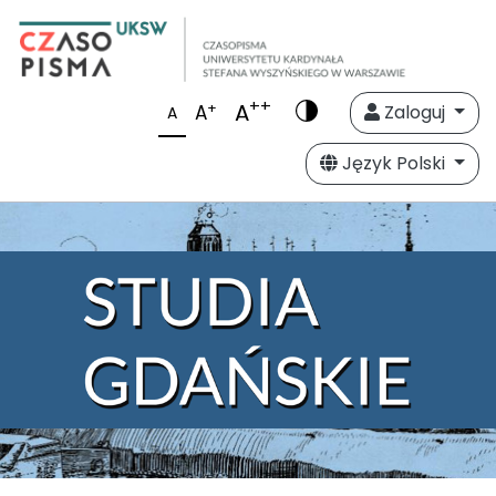
++
A
+
A
Zaloguj
A
Język Polski