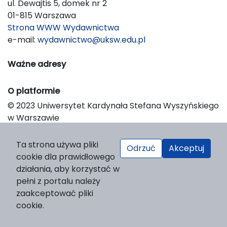
ul. Dewajtis 5, domek nr 2
01-815 Warszawa
Strona WWW Wydawnictwa
e-mail:
wydawnictwo@uksw.edu.pl
Ważne adresy
O platformie
© 2023 Uniwersytet Kardynała Stefana Wyszyńskiego
w Warszawie
Support & Customization by LIBCOM
Platform & Workflow by OJS/PKP
Ta strona używa pliki
Odrzuć
Akceptuj
cookie dla prawidłowego
działania, aby korzystać w
pełni z portalu należy
zaakceptować pliki
cookie.