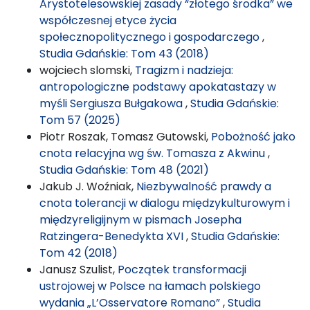
Arystotelesowskiej zasady “złotego środka” we
współczesnej etyce życia
społecznopolitycznego i gospodarczego
,
Studia Gdańskie: Tom 43 (2018)
wojciech slomski,
Tragizm i nadzieja:
antropologiczne podstawy apokatastazy w
myśli Sergiusza Bułgakowa
,
Studia Gdańskie:
Tom 57 (2025)
Piotr Roszak, Tomasz Gutowski,
Pobożność jako
cnota relacyjna wg św. Tomasza z Akwinu
,
Studia Gdańskie: Tom 48 (2021)
Jakub J. Woźniak,
Niezbywalność prawdy a
cnota tolerancji w dialogu międzykulturowym i
międzyreligijnym w pismach Josepha
Ratzingera-Benedykta XVI
,
Studia Gdańskie:
Tom 42 (2018)
Janusz Szulist,
Początek transformacji
ustrojowej w Polsce na łamach polskiego
wydania „L’Osservatore Romano”
,
Studia