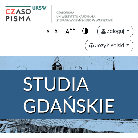
++
A
+
A
Zaloguj
A
Język Polski