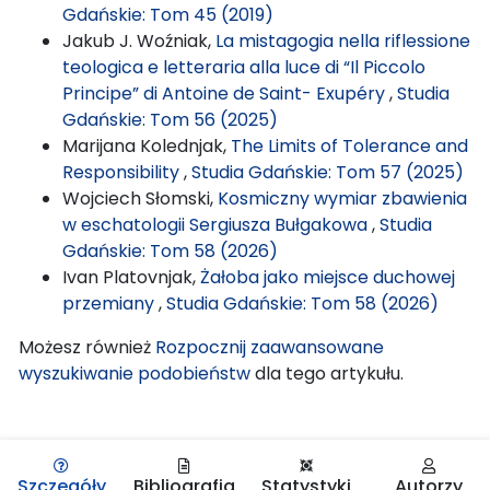
Gdańskie: Tom 45 (2019)
Jakub J. Woźniak,
La mistagogia nella riflessione
teologica e letteraria alla luce di “Il Piccolo
Principe” di Antoine de Saint- Exupéry
,
Studia
Gdańskie: Tom 56 (2025)
Marijana Kolednjak,
The Limits of Tolerance and
Responsibility
,
Studia Gdańskie: Tom 57 (2025)
Wojciech Słomski,
Kosmiczny wymiar zbawienia
w eschatologii Sergiusza Bułgakowa
,
Studia
Gdańskie: Tom 58 (2026)
Ivan Platovnjak,
Żałoba jako miejsce duchowej
przemiany
,
Studia Gdańskie: Tom 58 (2026)
Możesz również
Rozpocznij zaawansowane
wyszukiwanie podobieństw
dla tego artykułu.
Szczegóły
Bibliografia
Statystyki
Autorzy