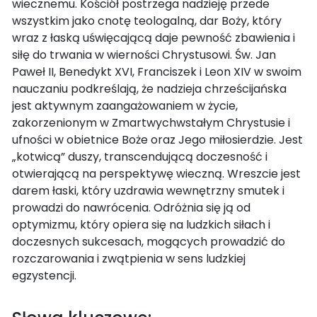
wiecznemu. Kościół postrzega nadzieję przede
wszystkim jako cnotę teologalną, dar Boży, który
wraz z łaską uświęcającą daje pewność zbawienia i
siłę do trwania w wierności Chrystusowi. Św. Jan
Paweł II, Benedykt XVI, Franciszek i Leon XIV w swoim
nauczaniu podkreślają, że nadzieja chrześcijańska
jest aktywnym zaangażowaniem w życie,
zakorzenionym w Zmartwychwstałym Chrystusie i
ufności w obietnice Boże oraz Jego miłosierdzie. Jest
„kotwicą” duszy, transcendującą doczesność i
otwierającą na perspektywę wieczną. Wreszcie jest
darem łaski, który uzdrawia wewnętrzny smutek i
prowadzi do nawrócenia. Odróżnia się ją od
optymizmu, który opiera się na ludzkich siłach i
doczesnych sukcesach, mogących prowadzić do
rozczarowania i zwątpienia w sens ludzkiej
egzystencji.