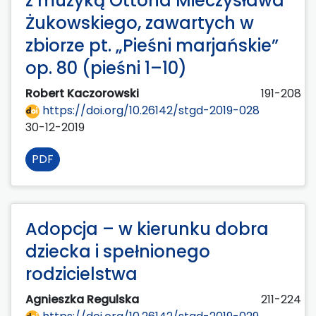
z muzyką Ottona Mieczysława
Żukowskiego, zawartych w
zbiorze pt. „Pieśni marjańskie”
op. 80 (pieśni 1–10)
Robert Kaczorowski
191-208
https://doi.org/10.26142/stgd-2019-028
30-12-2019
PDF
Adopcja – w kierunku dobra
dziecka i spełnionego
rodzicielstwa
Agnieszka Regulska
211-224