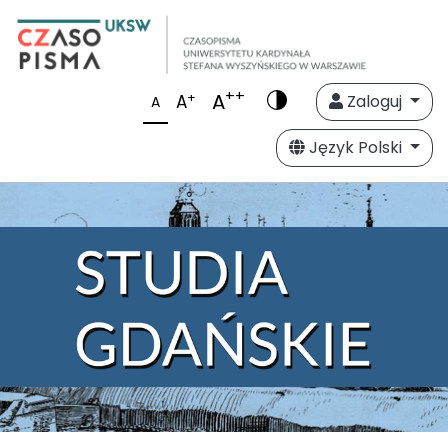
++
A
+
A
Zaloguj
A
Język Polski