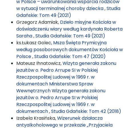
w Polsce – uwarunkowania wsparcia rodziców
w sytuacji terminalnej choroby dziecka
,
Studia
Gdańskie: Tom 49 (2021)
Grzegorz Adamiak,
Dzieło misyjne Kościoła w
doświadczeniu wiary według kardynała Roberta
Saraha
,
Studia Gdańskie: Tom 49 (2021)
ks.Łukasz Golec,
Msza Święta Prymicyjna
według posoborowych dokumentów Kościoła w
Polsce
,
Studia Gdańskie: Tom 47 (2020)
Mateusz Ihnatowicz,
Wizyta generała zakonu
jezuitów o. Pedro Arrupe SI w Polskiej
Rzeczpospolitej Ludowej w 1969 r. w
dokumentach Ministerstwa Spraw
Wewnętrznych Wizyta generała zakonu
jezuitów o. Pedro Arrupe SI w Polskiej
Rzeczpospolitej Ludowej w 1969 r. w
dokumentach
,
Studia Gdańskie: Tom 42 (2018)
Izabela Krasińska,
Wizerunek działacza
antyalkoholowego w przekazie „Przyjaciela