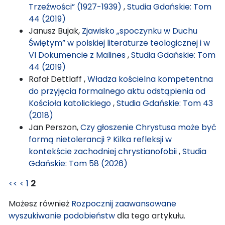
Trzeźwości” (1927-1939)
,
Studia Gdańskie: Tom
44 (2019)
Janusz Bujak,
Zjawisko „spoczynku w Duchu
Świętym” w polskiej literaturze teologicznej i w
VI Dokumencie z Malines
,
Studia Gdańskie: Tom
44 (2019)
Rafał Dettlaff ,
Władza kościelna kompetentna
do przyjęcia formalnego aktu odstąpienia od
Kościoła katolickiego
,
Studia Gdańskie: Tom 43
(2018)
Jan Perszon,
Czy głoszenie Chrystusa może być
formą nietolerancji ? Kilka refleksji w
kontekście zachodniej chrystianofobii
,
Studia
Gdańskie: Tom 58 (2026)
<<
<
1
2
Możesz również
Rozpocznij zaawansowane
wyszukiwanie podobieństw
dla tego artykułu.