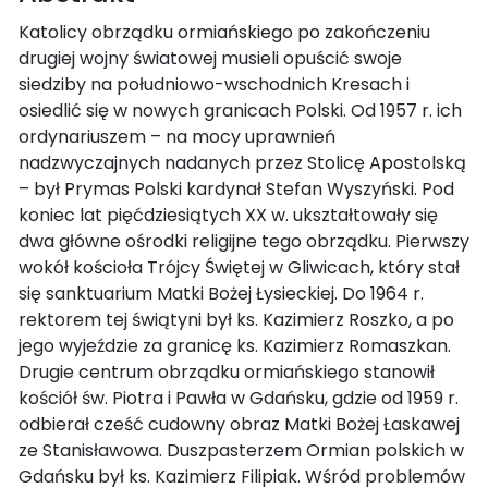
Katolicy obrządku ormiańskiego po zakończeniu
drugiej wojny światowej musieli opuścić swoje
siedziby na południowo-wschodnich Kresach i
osiedlić się w nowych granicach Polski. Od 1957 r. ich
ordynariuszem – na mocy uprawnień
nadzwyczajnych nadanych przez Stolicę Apostolską
– był Prymas Polski kardynał Stefan Wyszyński. Pod
koniec lat pięćdziesiątych XX w. ukształtowały się
dwa główne ośrodki religijne tego obrządku. Pierwszy
wokół kościoła Trójcy Świętej w Gliwicach, który stał
się sanktuarium Matki Bożej Łysieckiej. Do 1964 r.
rektorem tej świątyni był ks. Kazimierz Roszko, a po
jego wyjeździe za granicę ks. Kazimierz Romaszkan.
Drugie centrum obrządku ormiańskiego stanowił
kościół św. Piotra i Pawła w Gdańsku, gdzie od 1959 r.
odbierał cześć cudowny obraz Matki Bożej Łaskawej
ze Stanisławowa. Duszpasterzem Ormian polskich w
Gdańsku był ks. Kazimierz Filipiak. Wśród problemów