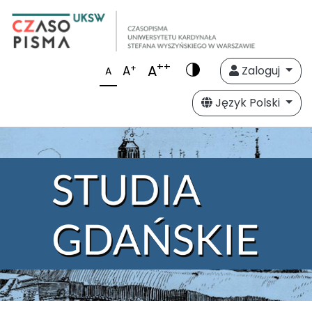
++
A
+
A
Zaloguj
A
Język Polski