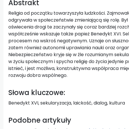
Abstrakt
Religia od początku towarzyszyła ludzkości. Zajmowała
odgrywała w społeczeństwie zmieniającą się rolę. Był 
oświecenia drogi te zaczynały się coraz bardziej ro
współcześnie wskazuje także papież Benedykt XVI. Seku
procesem na wskroś negatywnym. Uznaje on słusznoś
zatem również autonomii uprawiania nauki oraz orga
Niebezpieczeństwo kryje się w źle rozumianym sekul
w życiu społecznym i spycha religię do życia jedyni
istnieć, i jest możliwa, konstruktywna współpraca międ
rozwoju dobra wspólnego.
Słowa kluczowe:
Benedykt XVI, sekularyzacja, laickość, dialog, kultura
Podobne artykuły