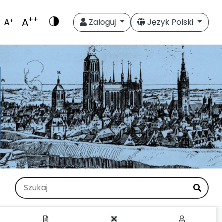
++
A
+
A
Zaloguj
Język Polski