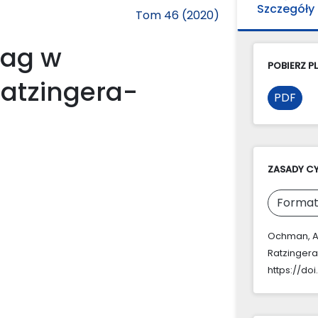
Szczegóły
Tom 46 (2020)
wag w
POBIERZ PL
Ratzingera-
PDF
ZASADY C
Format
Ochman, A.
Ratzingera
https://do