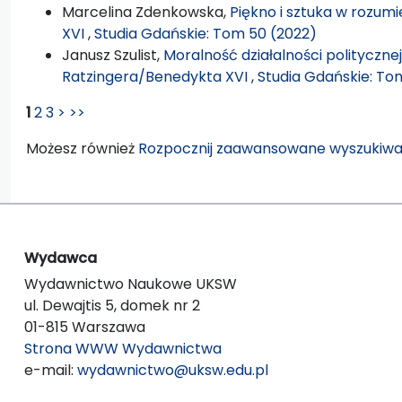
Marcelina Zdenkowska,
Piękno i sztuka w rozum
XVI
,
Studia Gdańskie: Tom 50 (2022)
Janusz Szulist,
Moralność działalności polityczn
Ratzingera/Benedykta XVI
,
Studia Gdańskie: To
1
2
3
>
>>
Możesz również
Rozpocznij zaawansowane wyszukiwa
Wydawca
Wydawnictwo Naukowe UKSW
ul. Dewajtis 5, domek nr 2
01-815 Warszawa
Strona WWW Wydawnictwa
e-mail:
wydawnictwo@uksw.edu.pl