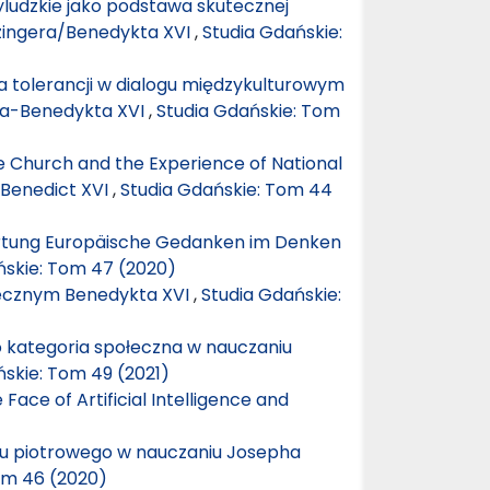
yludzkie jako podstawa skutecznej
zingera/Benedykta XVI
,
Studia Gdańskie:
 tolerancji w dialogu międzykulturowym
era-Benedykta XVI
,
Studia Gdańskie: Tom
he Church and the Experience of National
–Benedict XVI
,
Studia Gdańskie: Tom 44
ortung Europäische Gedanken im Denken
ńskie: Tom 47 (2020)
ecznym Benedykta XVI
,
Studia Gdańskie:
o kategoria społeczna w nauczaniu
ńskie: Tom 49 (2021)
Face of Artificial Intelligence and
u piotrowego w nauczaniu Josepha
om 46 (2020)