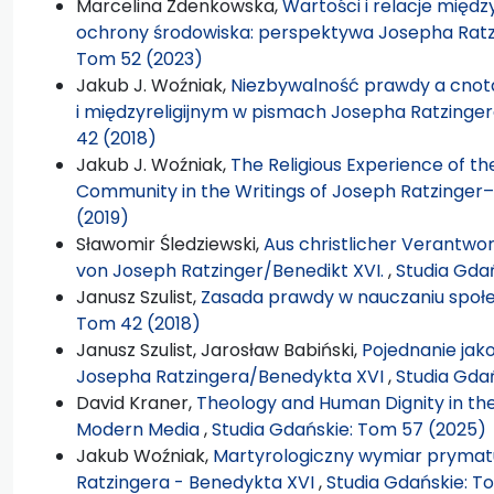
Marcelina Zdenkowska,
Wartości i relacje międz
ochrony środowiska: perspektywa Josepha Rat
Tom 52 (2023)
Jakub J. Woźniak,
Niezbywalność prawdy a cnota
i międzyreligijnym w pismach Josepha Ratzing
42 (2018)
Jakub J. Woźniak,
The Religious Experience of t
Community in the Writings of Joseph Ratzinger
(2019)
Sławomir Śledziewski,
Aus christlicher Verantw
von Joseph Ratzinger/Benedikt XVI.
,
Studia Gda
Janusz Szulist,
Zasada prawdy w nauczaniu społ
Tom 42 (2018)
Janusz Szulist, Jarosław Babiński,
Pojednanie jak
Josepha Ratzingera/Benedykta XVI
,
Studia Gda
David Kraner,
Theology and Human Dignity in the 
Modern Media
,
Studia Gdańskie: Tom 57 (2025)
Jakub Woźniak,
Martyrologiczny wymiar prymat
Ratzingera - Benedykta XVI
,
Studia Gdańskie: T