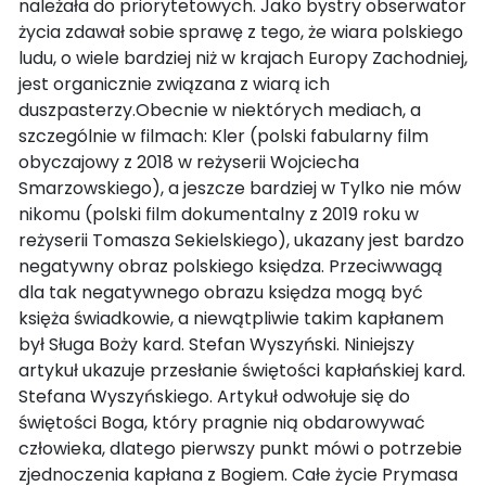
należała do priorytetowych. Jako bystry obserwator
życia zdawał sobie sprawę z tego, że wiara polskiego
ludu, o wiele bardziej niż w krajach Europy Zachodniej,
jest organicznie związana z wiarą ich
duszpasterzy.Obecnie w niektórych mediach, a
szczególnie w filmach: Kler (polski fabularny film
obyczajowy z 2018 w reżyserii Wojciecha
Smarzowskiego), a jeszcze bardziej w Tylko nie mów
nikomu (polski film dokumentalny z 2019 roku w
reżyserii Tomasza Sekielskiego), ukazany jest bardzo
negatywny obraz polskiego księdza. Przeciwwagą
dla tak negatywnego obrazu księdza mogą być
księża świadkowie, a niewątpliwie takim kapłanem
był Sługa Boży kard. Stefan Wyszyński. Niniejszy
artykuł ukazuje przesłanie świętości kapłańskiej kard.
Stefana Wyszyńskiego. Artykuł odwołuje się do
świętości Boga, który pragnie nią obdarowywać
człowieka, dlatego pierwszy punkt mówi o potrzebie
zjednoczenia kapłana z Bogiem. Całe życie Prymasa