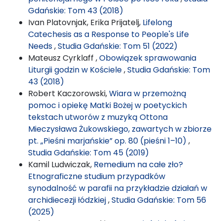
Gdańskie: Tom 43 (2018)
Ivan Platovnjak, Erika Prijatelj,
Lifelong
Catechesis as a Response to People's Life
Needs
,
Studia Gdańskie: Tom 51 (2022)
Mateusz Cyrklaff ,
Obowiązek sprawowania
Liturgii godzin w Kościele
,
Studia Gdańskie: Tom
43 (2018)
Robert Kaczorowski,
Wiara w przemożną
pomoc i opiekę Matki Bożej w poetyckich
tekstach utworów z muzyką Ottona
Mieczysława Żukowskiego, zawartych w zbiorze
pt. „Pieśni marjańskie” op. 80 (pieśni 1–10)
,
Studia Gdańskie: Tom 45 (2019)
Kamil Ludwiczak,
Remedium na całe zło?
Etnograficzne studium przypadków
synodalność w parafii na przykładzie działań w
archidiecezji łódzkiej
,
Studia Gdańskie: Tom 56
(2025)