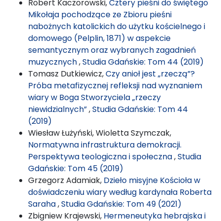
Robert Kaczorowski,
Cztery pieśni do świętego
Mikołaja pochodzące ze Zbioru pieśni
nabożnych katolickich do użytku kościelnego i
domowego (Pelplin, 1871) w aspekcie
semantycznym oraz wybranych zagadnień
muzycznych
,
Studia Gdańskie: Tom 44 (2019)
Tomasz Dutkiewicz,
Czy anioł jest „rzeczą”?
Próba metafizycznej refleksji nad wyznaniem
wiary w Boga Stworzyciela „rzeczy
niewidzialnych”
,
Studia Gdańskie: Tom 44
(2019)
Wiesław Łużyński, Wioletta Szymczak,
Normatywna infrastruktura demokracji.
Perspektywa teologiczna i społeczna
,
Studia
Gdańskie: Tom 45 (2019)
Grzegorz Adamiak,
Dzieło misyjne Kościoła w
doświadczeniu wiary według kardynała Roberta
Saraha
,
Studia Gdańskie: Tom 49 (2021)
Zbigniew Krajewski,
Hermeneutyka hebrajska i