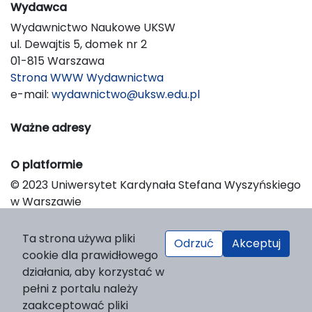
Wydawca
Wydawnictwo Naukowe UKSW
ul. Dewajtis 5, domek nr 2
01-815 Warszawa
Strona WWW Wydawnictwa
e-mail:
wydawnictwo@uksw.edu.pl
Ważne adresy
O platformie
© 2023 Uniwersytet Kardynała Stefana Wyszyńskiego
w Warszawie
Support & Customization by LIBCOM
Platform & Workflow by OJS/PKP
Ta strona używa pliki
Odrzuć
Akceptuj
cookie dla prawidłowego
działania, aby korzystać w
pełni z portalu należy
zaakceptować pliki