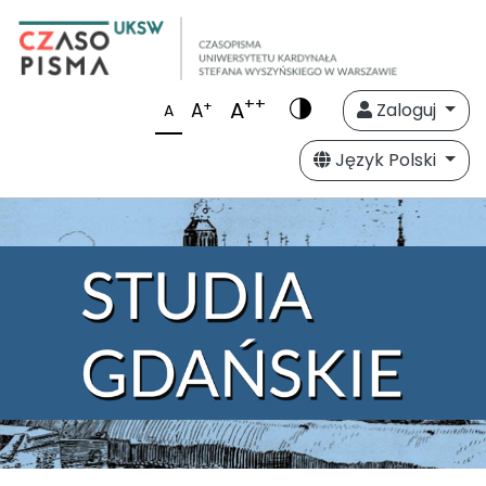
++
A
+
A
Zaloguj
A
Język Polski