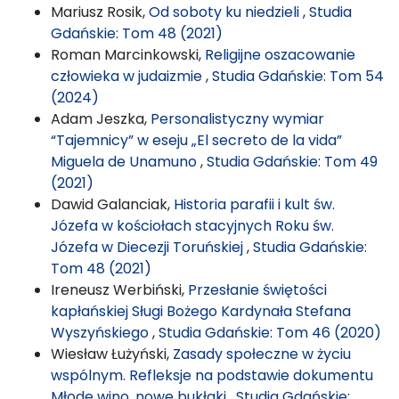
Mariusz Rosik,
Od soboty ku niedzieli
,
Studia
Gdańskie: Tom 48 (2021)
Roman Marcinkowski,
Religijne oszacowanie
człowieka w judaizmie
,
Studia Gdańskie: Tom 54
(2024)
Adam Jeszka,
Personalistyczny wymiar
“Tajemnicy” w eseju „El secreto de la vida”
Miguela de Unamuno
,
Studia Gdańskie: Tom 49
(2021)
Dawid Galanciak,
Historia parafii i kult św.
Józefa w kościołach stacyjnych Roku św.
Józefa w Diecezji Toruńskiej
,
Studia Gdańskie:
Tom 48 (2021)
Ireneusz Werbiński,
Przesłanie świętości
kapłańskiej Sługi Bożego Kardynała Stefana
Wyszyńskiego
,
Studia Gdańskie: Tom 46 (2020)
Wiesław Łużyński,
Zasady społeczne w życiu
wspólnym. Refleksje na podstawie dokumentu
Młode wino, nowe bukłaki
,
Studia Gdańskie: