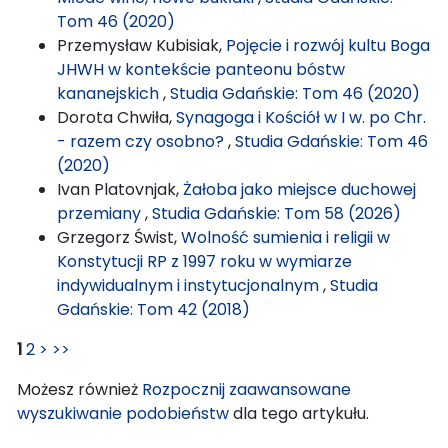
Tom 46 (2020)
Przemysław Kubisiak,
Pojęcie i rozwój kultu Boga
JHWH w kontekście panteonu bóstw
kananejskich
,
Studia Gdańskie: Tom 46 (2020)
Dorota Chwiła,
Synagoga i Kościół w I w. po Chr.
- razem czy osobno?
,
Studia Gdańskie: Tom 46
(2020)
Ivan Platovnjak,
Żałoba jako miejsce duchowej
przemiany
,
Studia Gdańskie: Tom 58 (2026)
Grzegorz Świst,
Wolność sumienia i religii w
Konstytucji RP z 1997 roku w wymiarze
indywidualnym i instytucjonalnym
,
Studia
Gdańskie: Tom 42 (2018)
1
2
>
>>
Możesz również
Rozpocznij zaawansowane
wyszukiwanie podobieństw
dla tego artykułu.