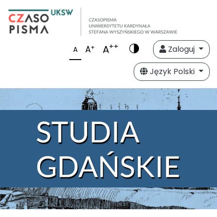
++
A
+
A
Zaloguj
A
Język Polski