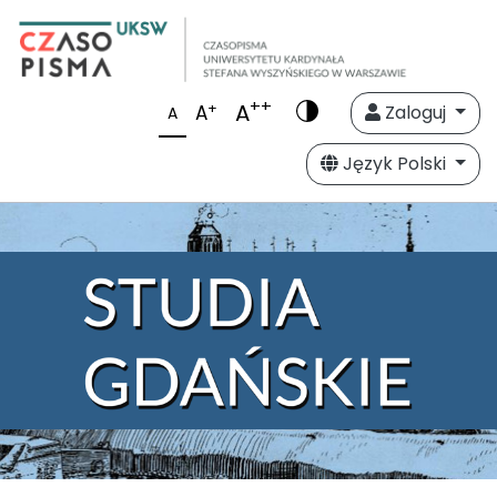
++
A
+
A
Zaloguj
A
Język Polski