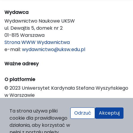
Wydawca
Wydawnictwo Naukowe UKSW
ul. Dewajtis 5, domek nr 2
01-815 Warszawa
Strona WWW Wydawnictwa
e-mail:
wydawnictwo@uksw.edu.pl
Ważne adresy
O platformie
© 2023 Uniwersytet Kardynała Stefana Wyszyńskiego
w Warszawie
Support & Customization by LIBCOM
Platform & Workflow by OJS/PKP
Ta strona używa pliki
Odrzuć
Akceptuj
cookie dla prawidłowego
działania, aby korzystać w
pełni z portalu należy