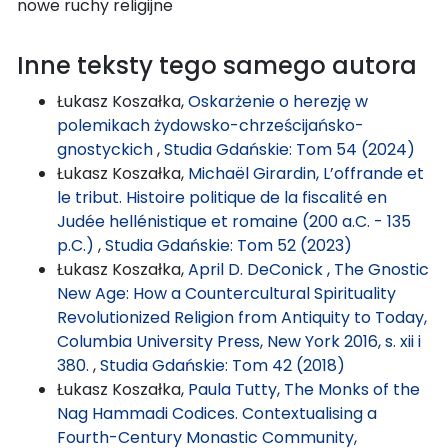
nowe ruchy religijne
Inne teksty tego samego autora
Łukasz Koszałka,
Oskarżenie o herezję w
polemikach żydowsko-chrześcijańsko-
gnostyckich
,
Studia Gdańskie: Tom 54 (2024)
Łukasz Koszałka,
Michaël Girardin, L’offrande et
le tribut. Histoire politique de la fiscalité en
Judée hellénistique et romaine (200 a.C. - 135
p.C.)
,
Studia Gdańskie: Tom 52 (2023)
Łukasz Koszałka,
April D. DeConick , The Gnostic
New Age: How a Countercultural Spirituality
Revolutionized Religion from Antiquity to Today,
Columbia University Press, New York 2016, s. xii i
380.
,
Studia Gdańskie: Tom 42 (2018)
Łukasz Koszałka,
Paula Tutty, The Monks of the
Nag Hammadi Codices. Contextualising a
Fourth-Century Monastic Community,