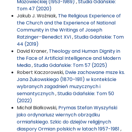
Mazowieckiej (1953-1989)
,
Studia Gdańskie:
Tom 47 (2020)
Jakub J. Woźniak,
The Religious Experience of
the Church and the Experience of National
Community in the Writings of Joseph
Ratzinger–Benedict XVI
,
Studia Gdańskie: Tom
44 (2019)
David Kraner,
Theology and Human Dignity in
the Face of Artificial Intelligence and Modern
Media
,
Studia Gdańskie: Tom 57 (2025)
Robert Kaczorowski,
Dwie zachowane msze ks.
Jana Żukowskiego (1870–1911) w kontekście
wybranych zagadnień muzycznych i
semantycznych
,
Studia Gdańskie: Tom 50
(2022)
Michał Białkowski,
Prymas Stefan Wyszyński
jako ordynariusz wiernych obrządku
ormiańskiego. Szkic do dziejów religijnych
diaspory Ormian polskich w latach 1957-1981
,