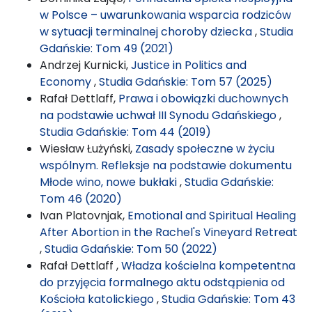
w Polsce – uwarunkowania wsparcia rodziców
w sytuacji terminalnej choroby dziecka
,
Studia
Gdańskie: Tom 49 (2021)
Andrzej Kurnicki,
Justice in Politics and
Economy
,
Studia Gdańskie: Tom 57 (2025)
Rafał Dettlaff,
Prawa i obowiązki duchownych
na podstawie uchwał III Synodu Gdańskiego
,
Studia Gdańskie: Tom 44 (2019)
Wiesław Łużyński,
Zasady społeczne w życiu
wspólnym. Refleksje na podstawie dokumentu
Młode wino, nowe bukłaki
,
Studia Gdańskie:
Tom 46 (2020)
Ivan Platovnjak,
Emotional and Spiritual Healing
After Abortion in the Rachel's Vineyard Retreat
,
Studia Gdańskie: Tom 50 (2022)
Rafał Dettlaff ,
Władza kościelna kompetentna
do przyjęcia formalnego aktu odstąpienia od
Kościoła katolickiego
,
Studia Gdańskie: Tom 43