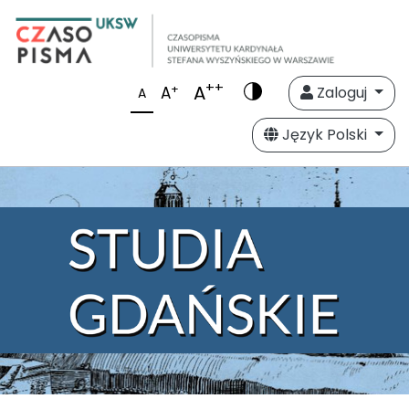
++
A
+
A
Zaloguj
A
Język Polski