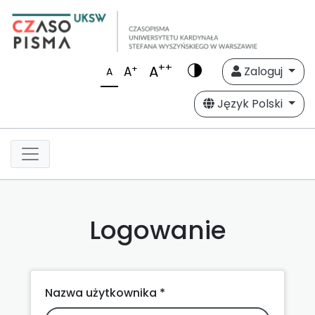
++
A
+
A
Zaloguj
A
Język Polski
Logowanie
Nazwa użytkownika *