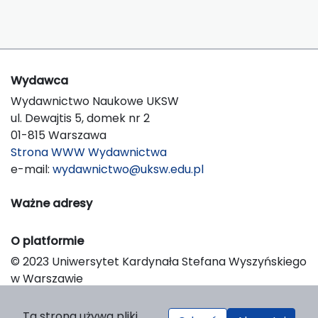
Wydawca
Wydawnictwo Naukowe UKSW
ul. Dewajtis 5, domek nr 2
01-815 Warszawa
Strona WWW Wydawnictwa
e-mail:
wydawnictwo@uksw.edu.pl
Ważne adresy
O platformie
© 2023 Uniwersytet Kardynała Stefana Wyszyńskiego
w Warszawie
Support & Customization by LIBCOM
Platform & Workflow by OJS/PKP
Ta strona używa pliki