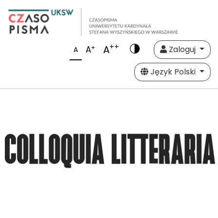
++
A
+
A
Zaloguj
A
Język Polski