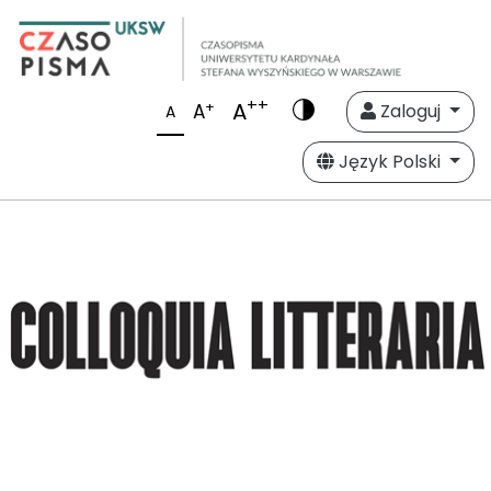
++
A
+
A
Zaloguj
A
Język Polski