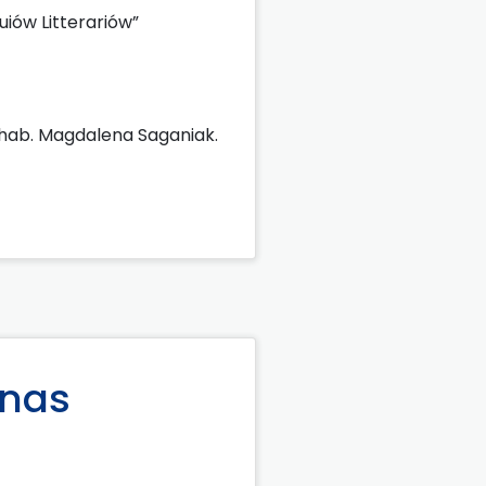
iów Litterariów”
 hab. Magdalena Saganiak.
 nas