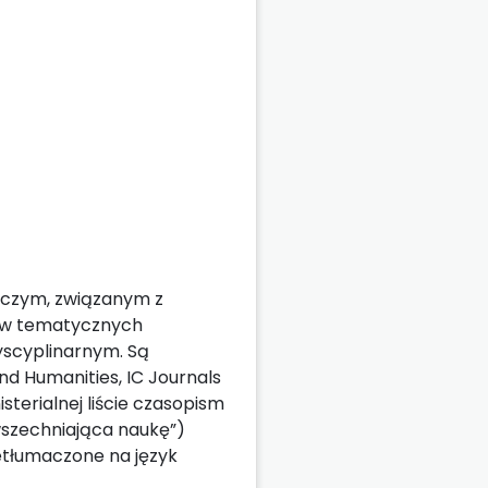
wczym, związanym z
rów tematycznych
yscyplinarnym. Są
d Humanities, IC Journals
isterialnej liście czasopism
szechniająca naukę”)
etłumaczone na język