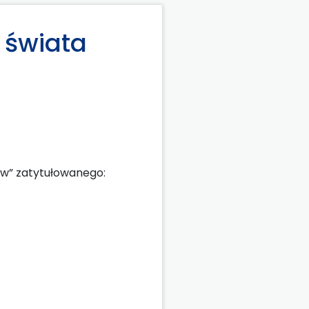
a świata
w” zatytułowanego: