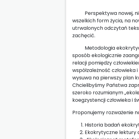
Perspektywa nowej, nieant
wszelkich form życia, na no
utrwalonych odczytań teks
zachęcić.
Metodologia ekokrytyczna 
sposób ekologicznie zaang
relacji pomiędzy człowieki
współzależność człowieka i 
wysuwa na pierwszy plan kw
Chcielibyśmy Państwa zapr
szeroko rozumianym „ekole
koegzystencji człowieka i 
Proponujemy rozważenie na
Historia badań ekokryt
Ekokrytyczne lektury 