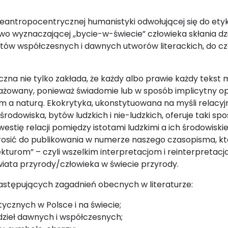
ropocentrycznej humanistyki odwołującej się do etyki s
wo wyznaczającej ,,bycie-w-świecie” człowieka skłania dzi
tów współczesnych i dawnych utworów literackich, do 
nie tylko zakłada, że każdy albo prawie każdy tekst 
ażowany, ponieważ świadomie lub w sposób implicytny op
em a naturą. Ekokrytyka, ukonstytuowana na myśli relacyjn
środowiska, bytów ludzkich i nie-ludzkich, oferuje taki spo
estię relacji pomiędzy istotami ludzkimi a ich środowisk
osić do publikowania w numerze naszego czasopisma, kt
kturom” – czyli wszelkim interpretacjom i reinterpret
świata przyrody/człowieka w świecie przyrody.
stępujących zagadnień obecnych w literaturze:
ycznych w Polsce i na świecie;
dzieł dawnych i współczesnych;