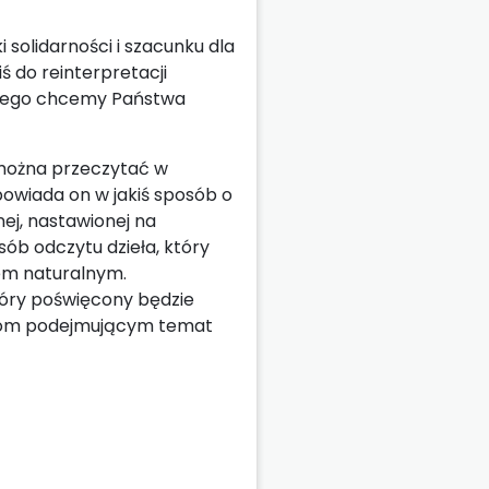
olidarności i szacunku dla
ś do reinterpretacji
czego chcemy Państwa
można przeczytać w
owiada on w jakiś sposób o
ej, nastawionej na
sób odczytu dzieła, który
iem naturalnym.
óry poświęcony będzie
acjom podejmującym temat