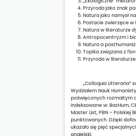
„Ekologiczne” metafor
Przyroda jako znak pa
Natura jako namysł na
Postacie zwierzęce w l
Natura w literaturze dy
Antropocentryzm i bio
Natura a posthumani
Topika związana z flor
Przyroda w literaturz
„Colloquia Litteraria” s
Wydziałem Nauk Humanisty
poświęconych rozmaitym dz
indeksowane w: BazHum, CEJ
Master List, PBN – Polskiej 
punktowanych. Dzięki dofi
ukazało się pięć specjalny
angielski.