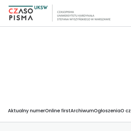
Aktualny numer
Online first
Archiwum
Ogłoszenia
O c