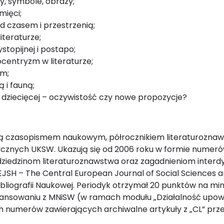
y, symbole, obrazy;
mięci;
d czasem i przestrzenią;
iteraturze;
stopijnej i postapo;
centryzm w literaturze;
zm;
ą i fauną;
e dziecięcej – oczywistość czy nowe propozycje?
ą czasopismem naukowym, półrocznikiem literaturozna
cznych UKSW. Ukazują się od 2006 roku w formie nume
iedzinom literaturoznawstwa oraz zagadnieniom interd
SH – The Central European Journal of Social Sciences an
Bibliografii Naukowej. Periodyk otrzymał 20 punktów na min
nansowaniu z MNiSW (w ramach modułu „Działalność upow
ch numerów zawierających archiwalne artykuły z „CL” prz