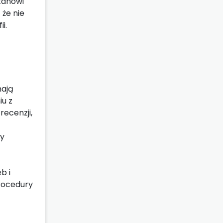
stanowi
 że nie
i.
mają
iu z
ecenzji,
zy
b i
procedury