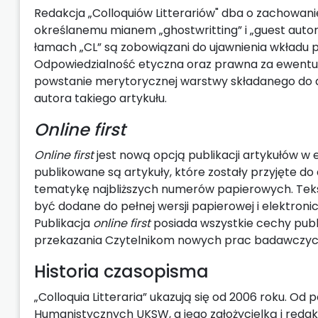
Redakcja „Colloquiów Litterariów" dba o zachowan
określanemu mianem „ghostwritting” i „guest autor
łamach „CL” są zobowiązani do ujawnienia wkładu 
Odpowiedzialność etyczna oraz prawna za ewentua
powstanie merytorycznej warstwy składanego do dr
autora takiego artykułu.
Online first
Online first
jest nową opcją publikacji artykułów w e
publikowane są artykuły, które zostały przyjęte do d
tematykę najbliższych numerów papierowych. Tek
być dodane do pełnej wersji papierowej i elektronic
Publikacja
online first
posiada wszystkie cechy publi
przekazania Czytelnikom nowych prac badawczyc
Historia czasopisma
„Colloquia Litteraria” ukazują się od 2006 roku. O
Humanistycznych UKSW, a jego założycielką i reda