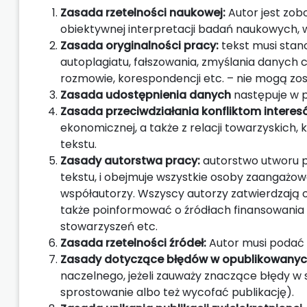
Zasada rzetelności naukowej:
Autor jest zob
obiektywnej interpretacji badań naukowych, w
Zasada oryginalności pracy:
tekst musi stano
autoplagiatu, fałszowania, zmyślania danych
rozmowie, korespondencji etc. – nie mogą zo
Zasada udostępnienia danych
następuje w p
Zasada przeciwdziałania konfliktom interes
ekonomicznej, a także z relacji towarzyskich
tekstu.
Zasady autorstwa pracy:
autorstwo utworu p
tekstu, i obejmuje wszystkie osoby zaangażow
współautorzy. Wszyscy autorzy zatwierdzają o
także poinformować o źródłach finansowania p
stowarzyszeń etc.
Zasada rzetelności źródeł:
Autor musi podać 
Zasady dotyczące błędów w opublikowanyc
naczelnego, jeżeli zauważy znaczące błędy w s
sprostowanie albo też wycofać publikację).