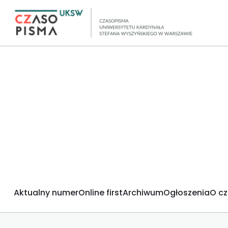
Aktualny numer
Online first
Archiwum
Ogłoszenia
O c