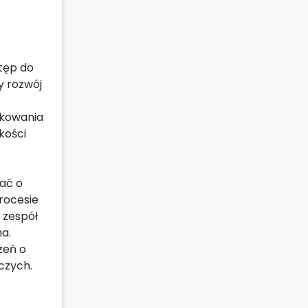
tęp do
y rozwój
ikowania
kości
ć
ać o
rocesie
 zespół
a.
zeń o
czych.