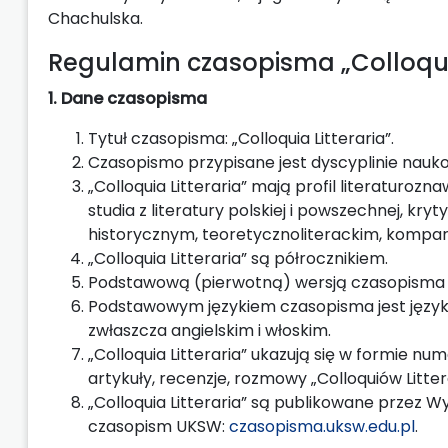
Chachulska.
Regulamin czasopisma „Colloquia
1. Dane czasopisma
Tytuł czasopisma: „Colloquia Litteraria”.
Czasopismo przypisane jest dyscyplinie nauko
„Colloquia Litteraria” mają profil literatu
studia z literatury polskiej i powszechnej, kryt
historycznym, teoretycznoliterackim, kompar
„Colloquia Litteraria” są półrocznikiem.
Podstawową (pierwotną) wersją czasopisma j
Podstawowym językiem czasopisma jest język p
zwłaszcza angielskim i włoskim.
„Colloquia Litteraria” ukazują się w formie 
artykuły, recenzje, rozmowy „Colloquiów Littera
„Colloquia Litteraria” są publikowane prze
czasopism UKSW:
czasopisma.uksw.edu.pl
.