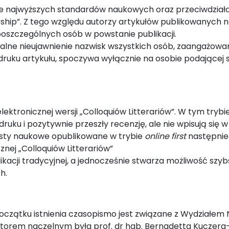
ie najwyższych standardów naukowych oraz przeciwdziała
ship”. Z tego względu autorzy artykułów publikowanych 
poszczególnych osób w powstanie publikacji.
lne nieujawnienie nazwisk wszystkich osób, zaangażow
uku artykułu, spoczywa wyłącznie na osobie podającej s
lektronicznej wersji „Colloquiów Litterariów”. W tym trybi
ruku i pozytywnie przeszły recenzję, ale nie wpisują się w
sty naukowe opublikowane w trybie
online first
następni
znej „Colloquiów Litterariów”
kacji tradycyjnej, a jednocześnie stwarza możliwość szy
h.
d początku istnienia czasopismo jest związane z Wydziałem
ktorem naczelnym była prof. dr hab. Bernadetta Kuczera