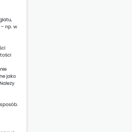
giatu,
 – np. w
ści
tości
nie
ne jako
 Należy
 sposób.