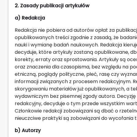
2. Zasady publikacji artykułów
a) Redakcja
Redakcja nie pobiera od autorów opłat za publik
opublikowanych treści zgodnie z zasadą, że badani
nauki i wymianę badań naukowych. Redakcja kieruje
decyduje, które artykuły zostaną opublikowane, dba
korekty, erraty oraz sprostowania. Artykuły są o
oraz znaczenia dla czasopisma, bez względu na po
etniczną, poglądy polityczne, płeć, rasę czy wyzn
informacji związanych z procesem redakcyjnym. Re
skorygowaniu materiałów już opublikowanych, a t
wydawniczym bez pisemnej zgody autora. Decyzję 
redakcyjny, decyduje o tym przede wszystkim war
Członkowie redakcji zobowiązani są dbać o rzete
nieuczciwe praktyki są zobowiązani do wycofania t
b) Autorzy