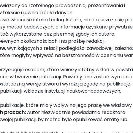
owiązany do rzetelnego prowadzenia, prezentowania i
 tekście ujawnia źródła danych.
wić własność intelektualną Autora, nie dopuszcza się pla
 czy metod badawczych, a informacje uzyskane prywatnie
stać wykorzystane bez pisemnej zgody ich autora.
ewnych okolicznościach i na prośbę redakcji.
ów
, wynikających z relacji podległości zawodowej, zależno
, które mogłyby wpływać na bezstronność w ocenianiu war
rzysługuje osobom, które wniosły istotny wkład w powsta
ane w tworzenie publikacji. Powinny one zostać wymienio
stateczną wersję utworu i wyrażają zgodę na publikację.
ublikacji, wkładzie instytucji naukowo-badawczych,
publikacje, które miały wpływ na jego pracę we właściwy
h pracach:
Autor niezwłocznie powiadamia redaktora
wojej publikacji, by można było opublikować erratę lub