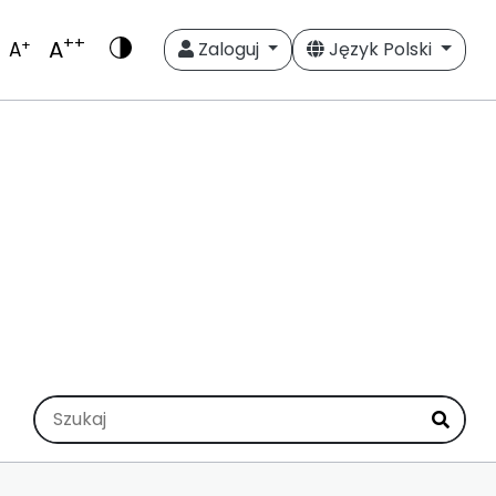
++
A
+
A
Zaloguj
Język Polski