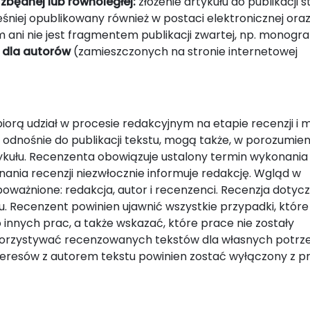
 zbędnej lub równoległej:
złożenie artykułu do publikacji 
ześniej opublikowany również w postaci elektronicznej oraz
 ani nie jest fragmentem publikacji zwartej, np. monografi
 dla autorów
(zamieszczonych na stronie internetowej
orą udział w procesie redakcyjnym na etapie recenzji i 
nośnie do publikacji tekstu, mogą także, w porozumien
kułu. Recenzenta obowiązuje ustalony termin wykonania r
ania recenzji niezwłocznie informuje redakcję. Wgląd w
ważnione: redakcja, autor i recenzenci. Recenzja dotyc
. Recenzent powinien ujawnić wszystkie przypadki, które
nnych prac, a także wskazać, które prace nie zostały
korzystywać recenzowanych tekstów dla własnych potrze
nteresów z autorem tekstu powinien zostać wyłączony z 