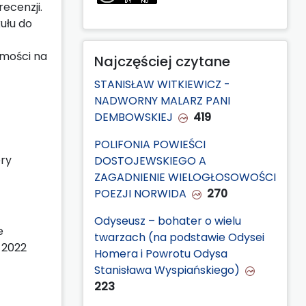
ecenzji.
ułu do
omości na
Najczęściej czytane
STANISŁAW WITKIEWICZ -
NADWORNY MALARZ PANI
DEMBOWSKIEJ
419
POLIFONIA POWIEŚCI
ery
DOSTOJEWSKIEGO A
ZAGADNIENIE WIELOGŁOSOWOŚCI
POEZJI NORWIDA
270
Odyseusz – bohater o wielu
e
twarzach (na podstawie Odysei
 2022
Homera i Powrotu Odysa
Stanisława Wyspiańskiego)
223