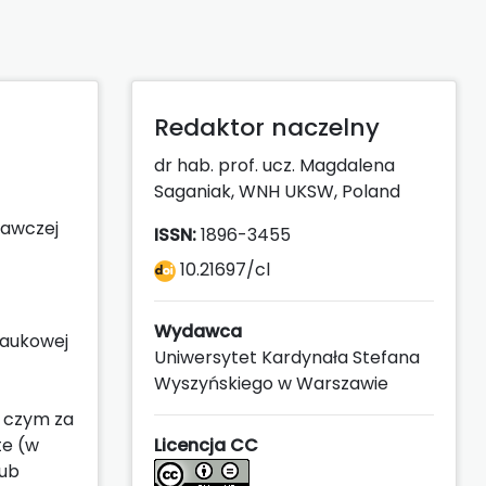
Redaktor naczelny
dr hab. prof. ucz. Magdalena
Saganiak, WNH UKSW, Poland
nawczej
ISSN:
1896-3455
10.21697/cl
Wydawca
naukowej
Uniwersytet Kardynała Stefana
Wyszyńskiego w Warszawie
y czym za
te (w
Licencja CC
lub