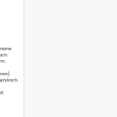
umiane
ach:
ym.
owa).
językach,
d: