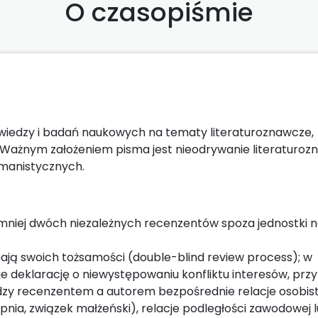
O czasopiśmie
 wiedzy i badań naukowych na tematy literaturoznawcze,
. Ważnym założeniem pisma jest nieodrywanie literaturoz
humanistycznych.
ajmniej dwóch niezależnych recenzentów spoza jednostki 
 znają swoich tożsamości (double-blind review process); w
 deklarację o niewystępowaniu konfliktu interesów, prz
ędzy recenzentem a autorem bezpośrednie relacje osobis
nia, związek małżeński), relacje podległości zawodowej 