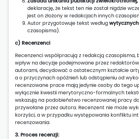
Zasada unikania publikacji zwielokrotnionej,
deklarację, że tekst ten nie został nigdzie wc
jest on złożony w redakcjach innych czasopism
Autor przygotowuje tekst według
wytycznych
czasopisma).
c) Recenzenci
Recenzenci współpracują z redakcją czasopisma, bi
wpływ na decyzje podejmowane przez redaktorów od
autorami, decydować o ostatecznym kształcie arty
a o przyczynach opóźnień lub odstąpieniu od wykon
recenzowane prace mają jedynie osoby do tego upo
wyłącznie kwestii merytoryczno-formalnych tekstu
wskazują na podobieństwo recenzowanej pracy do i
przywołane przez autora. Recenzent nie może wy
korzyści, a w przypadku występowania konfliktu i
recenzowania.
3. Proces recenzji: