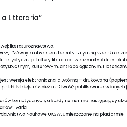
 Litteraria”
wej: literaturoznawstwo.
roznawczy. Głównym obszarem tematycznym są szeroko roz
yki artystycznej i kultury literackiej w rozmaitych kontekst
atystycznym, kulturowym, antropologicznym, filozoficzn
est wersja elektroniczna, a wtórną – drukowana (papier
olski. Istnieje również możliwość publikowania w innych 
numerów tematycznych, a każdy numer ma następujący ukła
riów”, varia.
z Wydawnictwo Naukowe UKSW, umieszczane na platformie