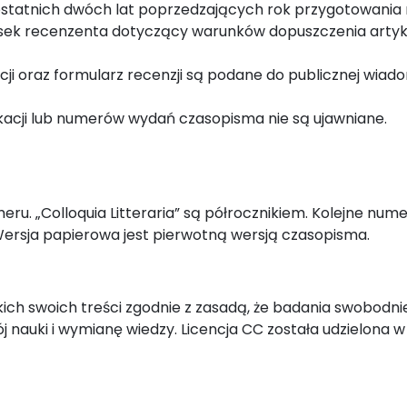
tatnich dwóch lat poprzedzających rok przygotowania r
sek recenzenta dotyczący warunków dopuszczenia artyk
acji oraz formularz recenzji są podane do publicznej wiad
acji lub numerów wydań czasopisma nie są ujawniane.
ru. „Colloquia Litteraria” są półrocznikiem. Kolejne num
 Wersja papierowa jest pierwotną wersją czasopisma.
h swoich treści zgodnie z zasadą, że badania swobodni
j nauki i wymianę wiedzy. Licencja CC została udzielona w