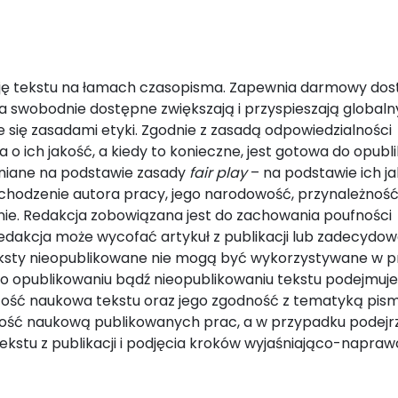
ację tekstu na łamach czasopisma. Zapewnia darmowy dos
a swobodnie dostępne zwiększają i przyspieszają globaln
 się zasadami etyki. Zgodnie z zasadą odpowiedzialności
 o ich jakość, a kiedy to konieczne, jest gotowa do opubl
ceniane na podstawie zasady
fair play
– na podstawie ich ja
chodzenie autora pracy, jego narodowość, przynależnoś
anie. Redakcja zobowiązana jest do zachowania poufności
dakcja może wycofać artykuł z publikacji lub zadecydow
eksty nieopublikowane nie mogą być wykorzystywane w p
o opublikowaniu bądź nieopublikowaniu tekstu podejmuje
tość naukowa tekstu oraz jego zgodność z tematyką pism
lność naukową publikowanych prac, a w przypadku podejr
ekstu z publikacji i podjęcia kroków wyjaśniająco-napraw