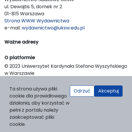
ul. Dewajtis 5, domek nr 2
01-815 Warszawa
Strona WWW Wydawnictwa
e-mail:
wydawnictwo@uksw.edu.pl
Ważne adresy
O platformie
© 2023 Uniwersytet Kardynała Stefana Wyszyńskiego
w Warszawie
Support & Customization by LIBCOM
Platform & Workflow by OJS/PKP
Ta strona używa pliki
Odrzuć
Akceptuj
cookie dla prawidłowego
działania, aby korzystać w
pełni z portalu należy
zaakceptować pliki
cookie.