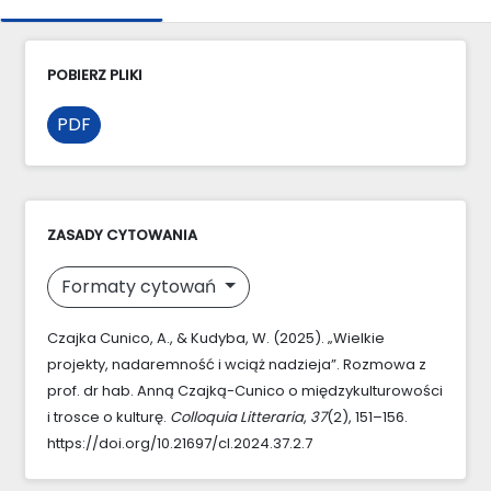
POBIERZ PLIKI
PDF
ZASADY CYTOWANIA
Formaty cytowań
Czajka Cunico, A., & Kudyba, W. (2025). „Wielkie
projekty, nadaremność i wciąż nadzieja”. Rozmowa z
prof. dr hab. Anną Czajką-Cunico o międzykulturowości
i trosce o kulturę.
Colloquia Litteraria
,
37
(2), 151–156.
https://doi.org/10.21697/cl.2024.37.2.7