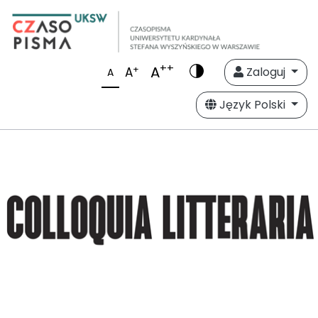
++
A
+
A
Zaloguj
A
Język Polski