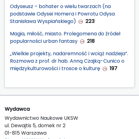
Odyseusz – bohater o wielu twarzach (na
podstawie Odysei Homera i Powrotu Odysa
Stanisława Wyspiańskiego)
223
Magia, miłość, miasto. Prolegomena do źródeł
popularności urban fantasy
218
„Wielkie projekty, nadaremność i wciąż nadzieja”.
Rozmowa z prof. dr hab. Anną Czajką-Cunico o
międzykulturowości i trosce o kulturę
197
Wydawca
Wydawnictwo Naukowe UKSW
ul. Dewajtis 5, domek nr 2
01-815 Warszawa