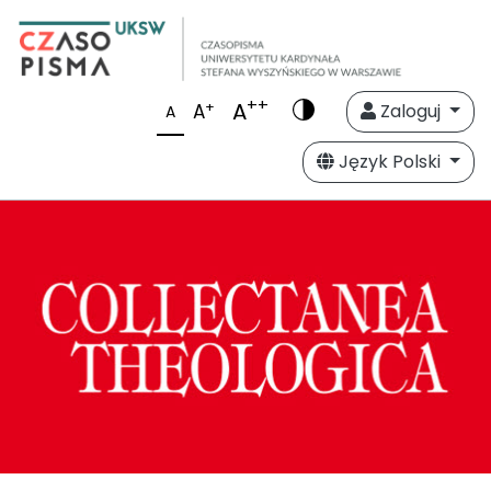
++
A
+
A
Zaloguj
A
Język Polski