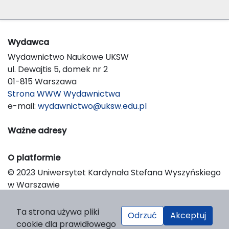
Wydawca
Wydawnictwo Naukowe UKSW
ul. Dewajtis 5, domek nr 2
01-815 Warszawa
Strona WWW Wydawnictwa
e-mail:
wydawnictwo@uksw.edu.pl
Ważne adresy
O platformie
© 2023 Uniwersytet Kardynała Stefana Wyszyńskiego
w Warszawie
Support & Customization by LIBCOM
Platform & Workflow by OJS/PKP
Ta strona używa pliki
Odrzuć
Akceptuj
cookie dla prawidłowego