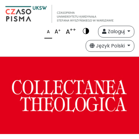
++
A
+
A
Zaloguj
A
Język Polski