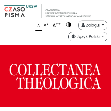
++
A
+
A
Zaloguj
A
Język Polski