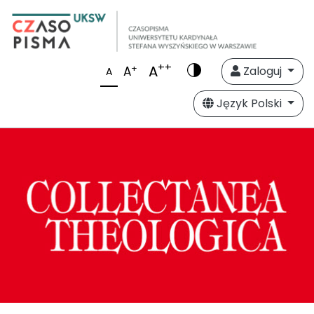
++
A
+
A
Zaloguj
A
Język Polski