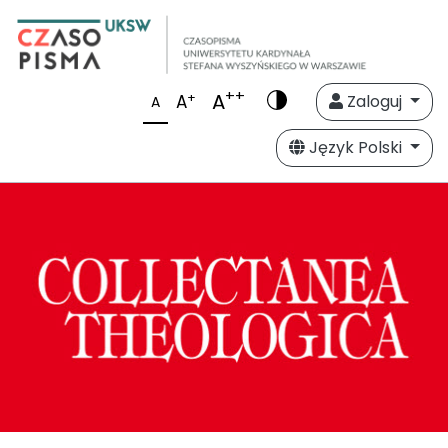
++
A
+
A
Zaloguj
A
Język Polski