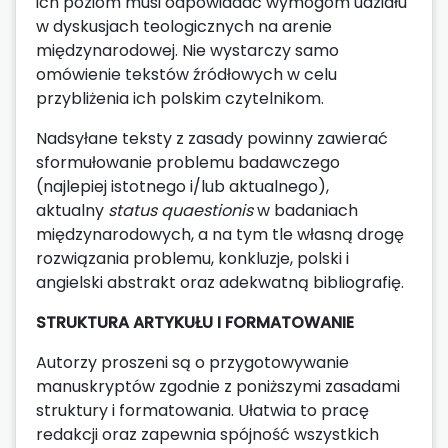
ich poziom musi odpowiadać wymogom udziału
w dyskusjach teologicznych na arenie
międzynarodowej. Nie wystarczy samo
omówienie tekstów źródłowych w celu
przybliżenia ich polskim czytelnikom.
Nadsyłane teksty z zasady powinny zawierać
sformułowanie problemu badawczego
(najlepiej istotnego i/lub aktualnego),
aktualny
status quaestionis
w badaniach
międzynarodowych, a na tym tle własną drogę
rozwiązania problemu, konkluzje, polski i
angielski abstrakt oraz adekwatną bibliografię.
STRUKTURA ARTYKUŁU I FORMATOWANIE
Autorzy proszeni są o przygotowywanie
manuskryptów zgodnie z poniższymi zasadami
struktury i formatowania. Ułatwia to pracę
redakcji oraz zapewnia spójność wszystkich