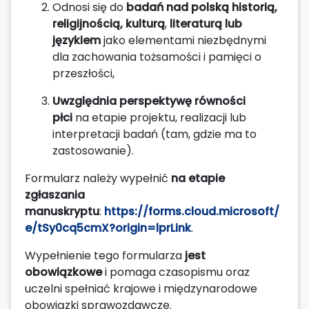
Odnosi się do
badań nad polską historią,
religijnością, kulturą
,
literaturą lub
językiem
jako elementami niezbędnymi
dla zachowania tożsamości i pamięci o
przeszłości,
Uwzględnia perspektywę równości
płci
na etapie projektu, realizacji lub
interpretacji badań (tam, gdzie ma to
zastosowanie).
Formularz należy wypełnić
na etapie
zgłaszania
manuskryptu
:
https://forms.cloud.microsoft/
e/tSy0cq5cmX?origin=lprLink
.
Wypełnienie tego formularza
jest
obowiązkowe
i pomaga czasopismu oraz
uczelni spełniać krajowe i międzynarodowe
obowiązki sprawozdawcze.