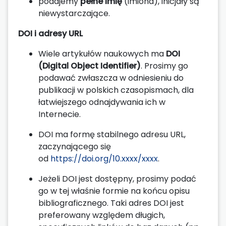
podajemy
pełne imię
(imiona), inicjały są
niewystarczające.
DOI i adresy URL
Wiele artykułów naukowych ma
DOI
(Digital Object Identifier)
. Prosimy go
podawać zwłaszcza w odniesieniu do
publikacji w polskich czasopismach, dla
łatwiejszego odnajdywania ich w
Internecie.
DOI ma formę stabilnego adresu URL,
zaczynającego się
od
https://doi.org/10.xxxx/xxxx
.
Jeżeli DOI jest dostępny, prosimy podać
go w tej właśnie formie na końcu opisu
bibliograficznego. Taki adres DOI jest
preferowany względem długich,