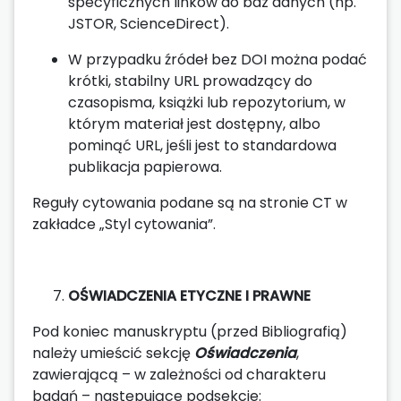
specyficznych linków do baz danych (np.
JSTOR, ScienceDirect).
W przypadku źródeł bez DOI można podać
krótki, stabilny URL prowadzący do
czasopisma, książki lub repozytorium, w
którym materiał jest dostępny, albo
pominąć URL, jeśli jest to standardowa
publikacja papierowa.
Reguły cytowania podane są na stronie CT w
zakładce „Styl cytowania”.
OŚWIADCZENIA ETYCZNE I PRAWNE
Pod koniec manuskryptu (przed Bibliografią)
należy umieścić sekcję
Oświadczenia
,
zawierającą – w zależności od charakteru
badań – następujące podsekcje: