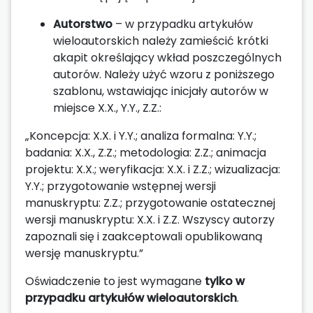
Autorstwo
– w przypadku artykułów
wieloautorskich należy zamieścić krótki
akapit określający wkład poszczególnych
autorów. Należy użyć wzoru z poniższego
szablonu, wstawiając inicjały autorów w
miejsce X.X., Y.Y., Z.Z.:
„Koncepcja: X.X. i Y.Y.; analiza formalna: Y.Y.;
badania: X.X., Z.Z.; metodologia: Z.Z.; animacja
projektu: X.X.; weryfikacja: X.X. i Z.Z.; wizualizacja:
Y.Y.; przygotowanie wstępnej wersji
manuskryptu: Z.Z.; przygotowanie ostatecznej
wersji manuskryptu: X.X. i Z.Z. Wszyscy autorzy
zapoznali się i zaakceptowali opublikowaną
wersję manuskryptu.”
Oświadczenie to jest wymagane
tylko w
przypadku artykułów wieloautorskich
.