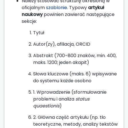
Należy stosować strukturę określoną w
oficjalnym
szablonie
. Typowy
artykuł
naukowy
powinien zawierać następujące
sekcje:
Tytuł
Autor(zy), afiliacja, ORCID
Abstrakt (700–800 znaków, min. 400,
maks. 1200; jeden akapit)
Słowa kluczowe (maks. 6) wpisywane
do systemu każde osobno
1. Wprowadzenie (sformułowanie
problemu i analiza
status
quaestionis
)
2. Główna część artykułu (np. tło
teoretyczne, metody, analizy tekstów