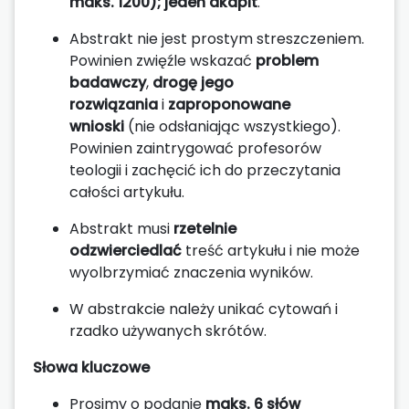
maks. 1200); jeden akapit
.
Abstrakt nie jest prostym streszczeniem.
Powinien zwięźle wskazać
problem
badawczy
,
drogę jego
rozwiązania
i
zaproponowane
wnioski
(nie odsłaniając wszystkiego).
Powinien zaintrygować profesorów
teologii i zachęcić ich do przeczytania
całości artykułu.
Abstrakt musi
rzetelnie
odzwierciedlać
treść artykułu i nie może
wyolbrzymiać znaczenia wyników.
W abstrakcie należy unikać cytowań i
rzadko używanych skrótów.
Słowa kluczowe
Prosimy o podanie
maks. 6 słów