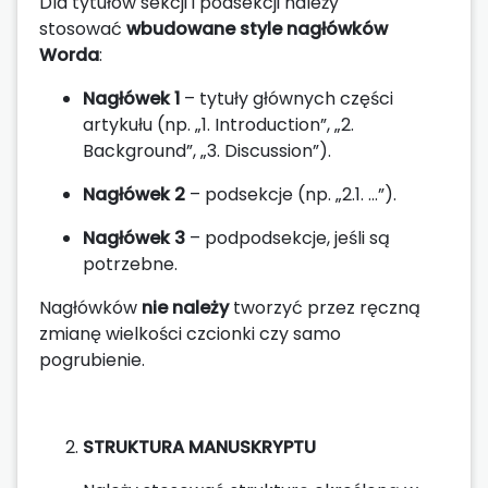
Dla tytułów sekcji i podsekcji należy
stosować
wbudowane style nagłówków
Worda
:
Nagłówek 1
– tytuły głównych części
artykułu (np. „1. Introduction”, „2.
Background”, „3. Discussion”).
Nagłówek 2
– podsekcje (np. „2.1. …”).
Nagłówek 3
– podpodsekcje, jeśli są
potrzebne.
Nagłówków
nie należy
tworzyć przez ręczną
zmianę wielkości czcionki czy samo
pogrubienie.
STRUKTURA MANUSKRYPTU