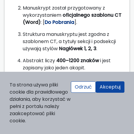
Manuskrypt został przygotowany z
wykorzystaniem
oficjalnego szablonu CT
(Word)
: [
Do Pobrania
].
Struktura manuskryptu jest zgodna z
szablonem CT, a tytuły sekcji i podsekcji
używają stylów
Nagłówek 1, 2, 3
.
Abstrakt liczy
400–1200 znaków
i jest
zapisany jako jeden akapit.
Podano
maks. 6 słów kluczowych
, w tym –
Ta strona używa pliki
tam, gdzie to właściwe –
oznaczenia SDG
.
Odrzuć
Akceptuj
cookie dla prawidłowego
Wszystkie
ryciny
i zdjęcia w manuskrypcie
działania, aby korzystać w
są ponumerowane, mają tytuły i – jeśli
pełni z portalu należy
dotyczy – podane źródła.
zaakceptować pliki
cookie.
Wszystkie ryciny zostały wgrane
jako
osobne pliki graficzne w wysokiej