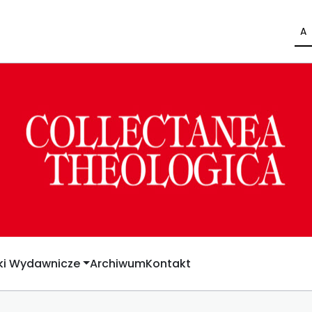
A
yki Wydawnicze
Archiwum
Kontakt