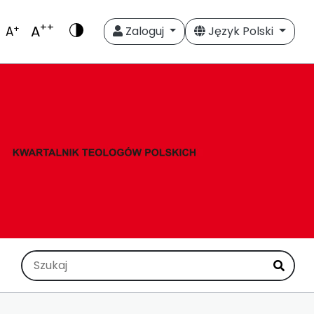
++
A
+
A
Zaloguj
Język Polski