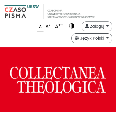
++
A
+
A
Zaloguj
A
Język Polski