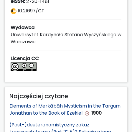
eISSN:
2720-1481
10.21697/CT
Wydawca
Uniwersytet Kardynała Stefana Wyszyńskiego w
Warszawie
Licencja CC
Najczęściej czytane
Elements of Merkābāh Mysticism in the Targum
Jonathan to the Book of Ezekiel
1900
(Post-)deuteronomistyczny zakaz
transwestytyzmu (Pwt 22,5)? Pytanie o jego