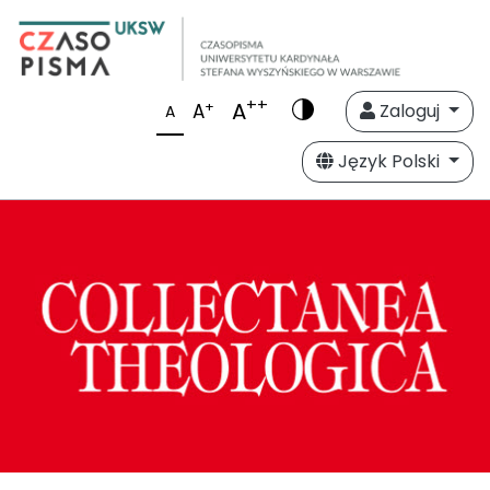
++
A
+
A
Zaloguj
A
Język Polski