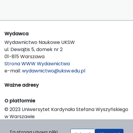
Wydawca
Wydawnictwo Naukowe UKSW
ul. Dewajtis 5, domek nr 2
01-815 Warszawa
Strona WWW Wydawnictwa
e-mail:
wydawnictwo@uksw.edu.pl
Ważne adresy
O platformie
© 2023 Uniwersytet Kardynała Stefana Wyszyńskiego
w Warszawie
Support & Customization by LIBCOM
Platform & Workflow by OJS/PKP
Ta strona używa pliki