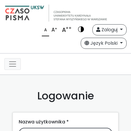
++
A
+
A
Zaloguj
A
Język Polski
Logowanie
Nazwa użytkownika *