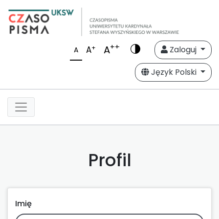
++
A
+
A
Zaloguj
A
Język Polski
Profil
Imię