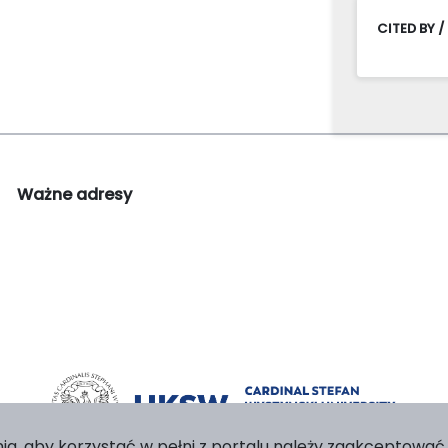
CITED BY /
Ważne adresy
ia, aby korzystać w pełni z portalu należy zaakceptować p