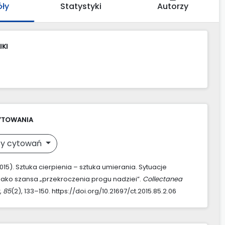
óły
Statystyki
Autorzy
IKI
YTOWANIA
y cytowań
2015). Sztuka cierpienia – sztuka umierania. Sytuacje
jako szansa „przekroczenia progu nadziei”.
Collectanea
,
85
(2), 133–150. https://doi.org/10.21697/ct.2015.85.2.06