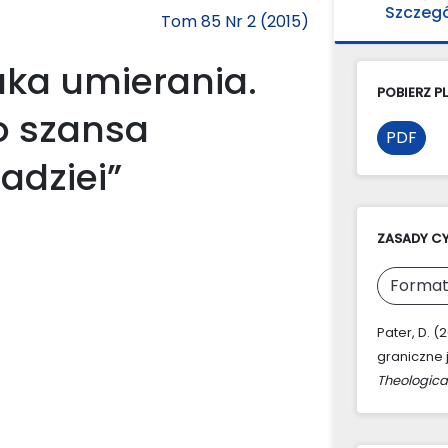
Szczeg
Tom 85 Nr 2 (2015)
tuka umierania.
POBIERZ PL
o szansa
PDF
adziei”
ZASADY C
Format
Pater, D. (
graniczne 
Theologica