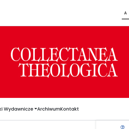
A
yki Wydawnicze
Archiwum
Kontakt