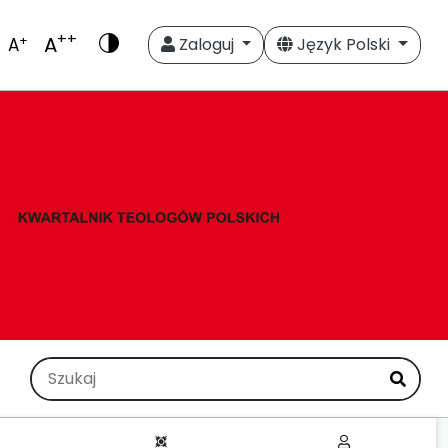
++
A
+
A
Zaloguj
Język Polski