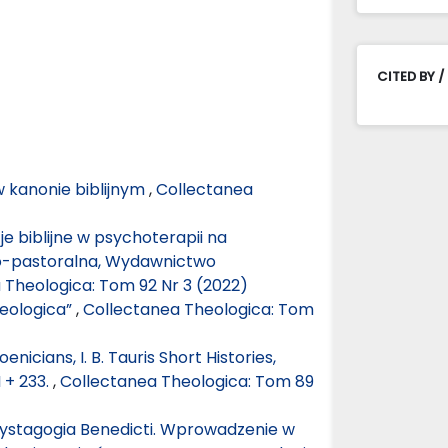
CITED BY /
w kanonie biblijnym
,
Collectanea
cje biblijne w psychoterapii na
jno-pastoralna, Wydawnictwo
 Theologica: Tom 92 Nr 3 (2022)
heologica”
,
Collectanea Theologica: Tom
cians, I. B. Tauris Short Histories,
 + 233.
,
Collectanea Theologica: Tom 89
ystagogia Benedicti. Wprowadzenie w