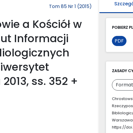
Szczeg
Tom 85 Nr 1 (2015)
wie a Kościół w
POBIERZ PL
tut Informacji
PDF
liologicznych
iwersytet
ZASADY C
013, ss. 352 +
Format
Chrostowsk
Rzeczypospo
Bibliologi
Warszawa 20
https://doi