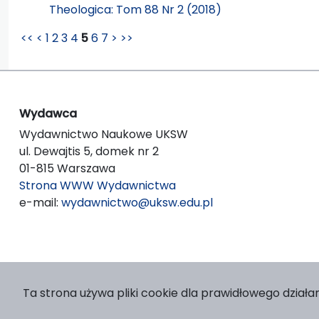
Theologica: Tom 88 Nr 2 (2018)
<<
<
1
2
3
4
5
6
7
>
>>
Wydawca
Wydawnictwo Naukowe UKSW
ul. Dewajtis 5, domek nr 2
01-815 Warszawa
Strona WWW Wydawnictwa
e-mail:
wydawnictwo@uksw.edu.pl
Ta strona używa pliki cookie dla prawidłowego działan