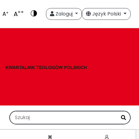
++
A
+
A
Zaloguj
Język Polski