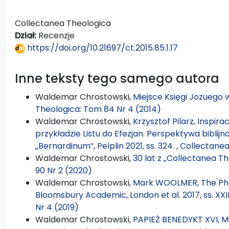
Collectanea Theologica
Dział:
Recenzje
https://doi.org/10.21697/ct.2015.85.1.17
Inne teksty tego samego autora
Waldemar Chrostowski,
Miejsce Księgi Jozuego 
Theologica: Tom 84 Nr 4 (2014)
Waldemar Chrostowski,
Krzysztof Pilarz, Inspira
przykładzie Listu do Efezjan. Perspektywa bibli
„Bernardinum”, Pelplin 2021, ss. 324.
,
Collectanea
Waldemar Chrostowski,
30 lat z „Collectanea T
90 Nr 2 (2020)
Waldemar Chrostowski,
Mark WOOLMER, The Phoeni
Bloomsbury Academic, London et al. 2017, ss. XXII
Nr 4 (2019)
Waldemar Chrostowski,
PAPIEŻ BENEDYKT XVI, M