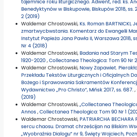
tajemnice roku liturgicznego. Adwent, red. ks. 
Benedyktynów w Biskupowie, Biskupów 2018, ss. 
2 (2019)
Waldemar Chrostowski,
Ks. Roman BARTNICKI, Je
zmartwycbwstania. Komentarz do Ewangelii Marka 8
Instytut Papieża Jana Pawła II, Warszawa 2018, s
Nr 4 (2018)
Waldemar Chrostowski,
Badania nad Starym Te
1920-2020
,
Collectanea Theologica: Tom 90 Nr 
Waldemar Chrostowski,
Nowy Zapawiet. Pierakła
Przekładu Tekstów Liturgicznych i Oficjalnych D
Bożego i Sprawowania Sakramentów Konferencji B
Wydawnictwo „Pro Christo”, Mińsk 2017, ss. 687.
,
(2019)
Waldemar Chrostowski,
„Collectanea Theologic
Annos
,
Collectanea Theologica: Tom 90 Nr 1 (20
Waldemar Chrostowski,
PATRIARCHA BECHARA RA
sercu chaosu. Dramat chrześcijan na Bliskim Wsch
„Wyobraźnia Dialogu” nr 9, Święty Wojciech, Pozn