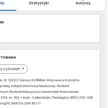
óły
Statystyki
Autorzy
IKI
YTOWANIA
y cytowań
i, W. (2021). Dariusz KUŹMINA, Wazowie a Kościół w
litej, Instytut Informacji Naukowej i Studiów
cznych Wydział Historyczny Uniwersytet Warszawski,
13, ss. 352 + ilustr.
Collectanea Theologica
,
85
(1), 233–238.
.org/10.21697/ct.2015.85.1.17