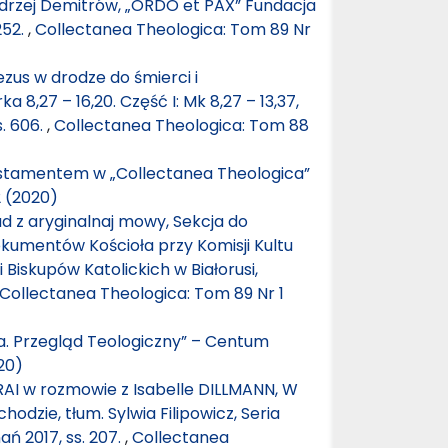
Andrzej Demitrów, „ORDO et PAX” Fundacja
252.
,
Collectanea Theologica: Tom 89 Nr
zus w drodze do śmierci i
,27 – 16,20. Część I: Mk 8,27 – 13,37,
s. 606.
,
Collectanea Theologica: Tom 88
stamentem w „Collectanea Theologica”
2 (2020)
d z aryginalnaj mowy, Sekcja do
okumentów Kościoła przy Komisji Kultu
iskupów Katolickich w Białorusi,
Collectanea Theologica: Tom 89 Nr 1
a. Przegląd Teologiczny” – Centum
20)
I w rozmowie z Isabelle DILLMANN, W
odzie, tłum. Sylwia Filipowicz, Seria
ań 2017, ss. 207.
,
Collectanea