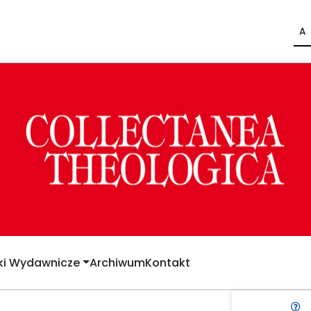
A
yki Wydawnicze
Archiwum
Kontakt