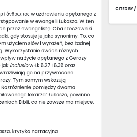
CITED BY /
ήρ i ἄνθρωπος w uzdrowieniu opętanego z
występowanie w ewangelii Łukasza. W ten
h przez ewangelistę. Oba rzeczowniki
ki, gdy stosuje je jako synonimy. To, co
m użyciem słów i wyrażeń, bez żadnej
gią. Wykorzystanie dwóch różnych
ki wpływ na życie opętanego z Gerazy
e jak
inclusio
w Łk 8,27 i 8,38 oraz
uwrażliwiają go na przywrócone
erazy. Tym samym wskazują
a. Rozróżnienie pomiędzy dwoma
umiłowanego lekarza” Łukasza, powinno
ach Biblii, co nie zawsze ma miejsce.
asza, krytyka narracyjna