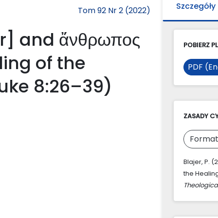
Szczegóły
Tom 92 Nr 2 (2022)
r] and ἄνθρωπος
POBIERZ PL
ing of the
PDF (En
uke 8:26–39)
ZASADY C
Format
Blajer, P. 
the Healin
Theologica