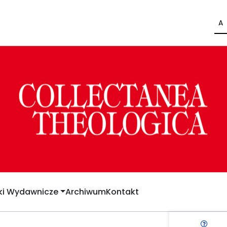
A
yki Wydawnicze
Archiwum
Kontakt