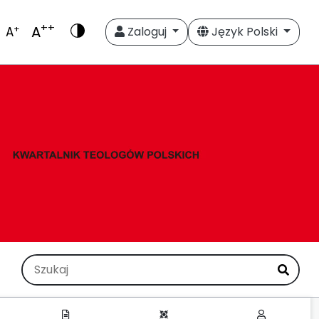
++
A
+
A
Zaloguj
Język Polski