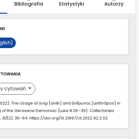
Bibliografia
Statystyki
Autorzy
IKI
glish)
YTOWANIA
y cytowań
(2022). The Usage of ἀνήρ [anēr] and ἄνθρωπος [anthrōpos] in
g of the Gerasene Demoniac (Luke 8:26–39).
Collectanea
,
92
(2), 35–64. https://doi.org/10.21697/ct.2022.92.2.02