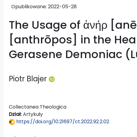
Opublikowane:
2022-05-28
The Usage of ἀνήρ [anē
[anthrōpos] in the Heal
Gerasene Demoniac (L
Piotr Blajer
Collectanea Theologica
Dział:
Artykuły
https://doi.org/10.21697/ct.2022.92.2.02