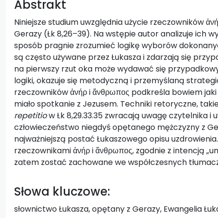
Abstrakt
Niniejsze studium uwzględnia użycie rzeczowników ἀν
Gerazy (Łk 8,26–39). Na wstępie autor analizuje ich 
sposób pragnie zrozumieć logikę wyborów dokonanyc
są często używane przez Łukasza i zdarzają się przypad
na pierwszy rzut oka może wydawać się przypadkowy
logiki, okazuje się metodyczną i przemyślaną strate
rzeczowników ἀνήρ i ἄνθρωπος podkreśla bowiem ja
miało spotkanie z Jezusem. Techniki retoryczne, taki
repetitio
w Łk 8,29.33.35 zwracają uwagę czytelnika i 
człowieczeństwo niegdyś opętanego mężczyzny z G
najważniejszą postać Łukaszowego opisu uzdrowieni
rzeczownikami ἀνήρ i ἄνθρωπος, zgodnie z intencją „
zatem zostać zachowane we współczesnych tłumaczeni
Słowa kluczowe:
słownictwo Łukasza, opętany z Gerazy, Ewangelia Łuk