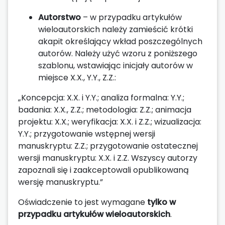
Autorstwo
– w przypadku artykułów
wieloautorskich należy zamieścić krótki
akapit określający wkład poszczególnych
autorów. Należy użyć wzoru z poniższego
szablonu, wstawiając inicjały autorów w
miejsce X.X., Y.Y., Z.Z.:
„Koncepcja: X.X. i Y.Y.; analiza formalna: Y.Y.;
badania: X.X., Z.Z.; metodologia: Z.Z.; animacja
projektu: X.X.; weryfikacja: X.X. i Z.Z.; wizualizacja:
Y.Y.; przygotowanie wstępnej wersji
manuskryptu: Z.Z.; przygotowanie ostatecznej
wersji manuskryptu: X.X. i Z.Z. Wszyscy autorzy
zapoznali się i zaakceptowali opublikowaną
wersję manuskryptu.”
Oświadczenie to jest wymagane
tylko w
przypadku artykułów wieloautorskich
.