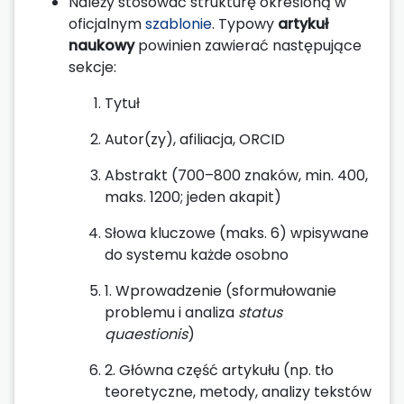
Należy stosować strukturę określoną w
oficjalnym
szablonie
. Typowy
artykuł
naukowy
powinien zawierać następujące
sekcje:
Tytuł
Autor(zy), afiliacja, ORCID
Abstrakt (700–800 znaków, min. 400,
maks. 1200; jeden akapit)
Słowa kluczowe (maks. 6) wpisywane
do systemu każde osobno
1. Wprowadzenie (sformułowanie
problemu i analiza
status
quaestionis
)
2. Główna część artykułu (np. tło
teoretyczne, metody, analizy tekstów