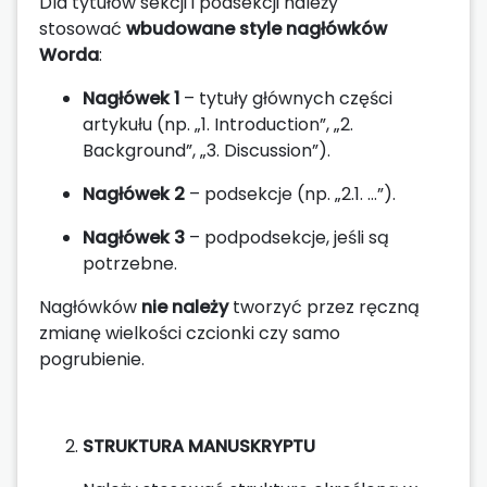
Dla tytułów sekcji i podsekcji należy
stosować
wbudowane style nagłówków
Worda
:
Nagłówek 1
– tytuły głównych części
artykułu (np. „1. Introduction”, „2.
Background”, „3. Discussion”).
Nagłówek 2
– podsekcje (np. „2.1. …”).
Nagłówek 3
– podpodsekcje, jeśli są
potrzebne.
Nagłówków
nie należy
tworzyć przez ręczną
zmianę wielkości czcionki czy samo
pogrubienie.
STRUKTURA MANUSKRYPTU