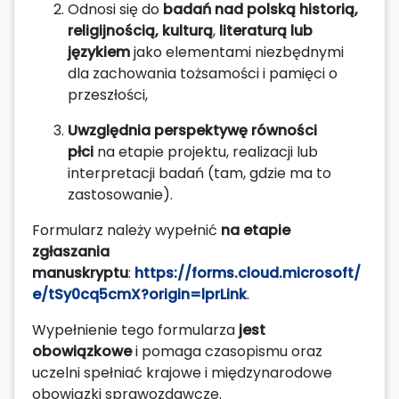
Odnosi się do
badań nad polską historią,
religijnością, kulturą
,
literaturą lub
językiem
jako elementami niezbędnymi
dla zachowania tożsamości i pamięci o
przeszłości,
Uwzględnia perspektywę równości
płci
na etapie projektu, realizacji lub
interpretacji badań (tam, gdzie ma to
zastosowanie).
Formularz należy wypełnić
na etapie
zgłaszania
manuskryptu
:
https://forms.cloud.microsoft/
e/tSy0cq5cmX?origin=lprLink
.
Wypełnienie tego formularza
jest
obowiązkowe
i pomaga czasopismu oraz
uczelni spełniać krajowe i międzynarodowe
obowiązki sprawozdawcze.