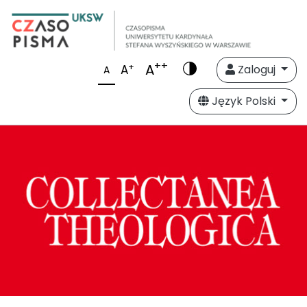
++
A
+
A
Zaloguj
A
Język Polski