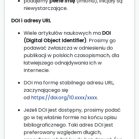
podajemy
pełne imię
(imiona), inicjały są
niewystarczające.
DOI i adresy URL
Wiele artykułów naukowych ma
DOI
(Digital Object Identifier)
. Prosimy go
podawać zwłaszcza w odniesieniu do
publikacji w polskich czasopismach, dla
łatwiejszego odnajdywania ich w
Internecie.
DOI ma formę stabilnego adresu URL,
zaczynającego się
od
https://doi.org/10.xxxx/xxxx
.
Jeżeli DOI jest dostępny, prosimy podać
go w tej właśnie formie na końcu opisu
bibliograficznego. Taki adres DOI jest
preferowany względem długich,