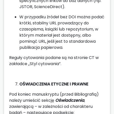
specyficznych linków do baz danych (np.
JSTOR, ScienceDirect).
W przypadku źródeł bez DOI można podać
krótki, stabilny URL prowadzący do
czasopisma, książki lub repozytorium, w
którym materiał jest dostępny, albo
pominąć URL, jeśli jest to standardowa
publikacja papierowa.
Reguły cytowania podane są na stronie CT w
zakładce „Styl cytowania”.
OŚWIADCZENIA ETYCZNE I PRAWNE
Pod koniec manuskryptu (przed Bibliografią)
należy umieścić sekcję
Oświadczenia
,
zawierającą – w zależności od charakteru
badań – następujące podsekcje: