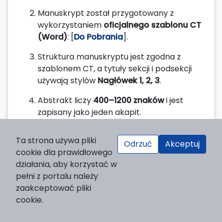
Manuskrypt został przygotowany z
wykorzystaniem
oficjalnego szablonu CT
(Word)
: [
Do Pobrania
].
Struktura manuskryptu jest zgodna z
szablonem CT, a tytuły sekcji i podsekcji
używają stylów
Nagłówek 1, 2, 3
.
Abstrakt liczy
400–1200 znaków
i jest
zapisany jako jeden akapit.
Podano
maks. 6 słów kluczowych
, w tym –
Ta strona używa pliki
tam, gdzie to właściwe –
oznaczenia SDG
.
Odrzuć
Akceptuj
cookie dla prawidłowego
Wszystkie
ryciny
i zdjęcia w manuskrypcie
działania, aby korzystać w
są ponumerowane, mają tytuły i – jeśli
pełni z portalu należy
dotyczy – podane źródła.
zaakceptować pliki
cookie.
Wszystkie ryciny zostały wgrane
jako
osobne pliki graficzne w wysokiej