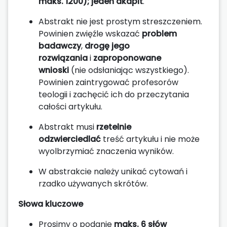
maks. 1200); jeden akapit
.
Abstrakt nie jest prostym streszczeniem.
Powinien zwięźle wskazać
problem
badawczy
,
drogę jego
rozwiązania
i
zaproponowane
wnioski
(nie odsłaniając wszystkiego).
Powinien zaintrygować profesorów
teologii i zachęcić ich do przeczytania
całości artykułu.
Abstrakt musi
rzetelnie
odzwierciedlać
treść artykułu i nie może
wyolbrzymiać znaczenia wyników.
W abstrakcie należy unikać cytowań i
rzadko używanych skrótów.
Słowa kluczowe
Prosimy o podanie
maks. 6 słów