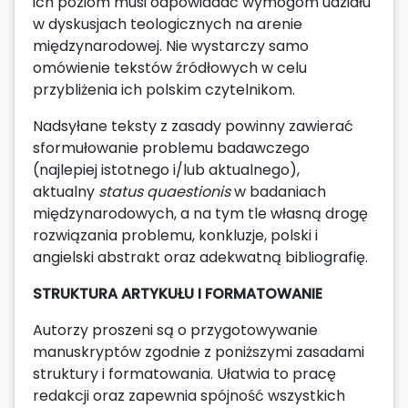
ich poziom musi odpowiadać wymogom udziału
w dyskusjach teologicznych na arenie
międzynarodowej. Nie wystarczy samo
omówienie tekstów źródłowych w celu
przybliżenia ich polskim czytelnikom.
Nadsyłane teksty z zasady powinny zawierać
sformułowanie problemu badawczego
(najlepiej istotnego i/lub aktualnego),
aktualny
status quaestionis
w badaniach
międzynarodowych, a na tym tle własną drogę
rozwiązania problemu, konkluzje, polski i
angielski abstrakt oraz adekwatną bibliografię.
STRUKTURA ARTYKUŁU I FORMATOWANIE
Autorzy proszeni są o przygotowywanie
manuskryptów zgodnie z poniższymi zasadami
struktury i formatowania. Ułatwia to pracę
redakcji oraz zapewnia spójność wszystkich