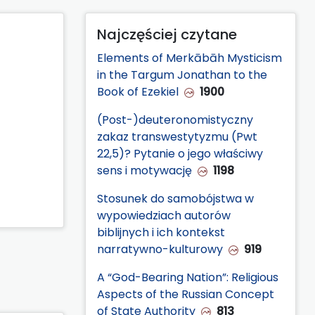
Najczęściej czytane
Elements of Merkābāh Mysticism
in the Targum Jonathan to the
Book of Ezekiel
1900
(Post-)deuteronomistyczny
zakaz transwestytyzmu (Pwt
22,5)? Pytanie o jego właściwy
sens i motywację
1198
Stosunek do samobójstwa w
wypowiedziach autorów
biblijnych i ich kontekst
narratywno-kulturowy
919
A “God-Bearing Nation”: Religious
Aspects of the Russian Concept
of State Authority
813