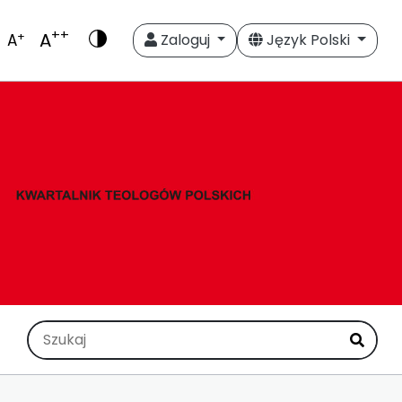
++
A
+
A
Zaloguj
Język Polski