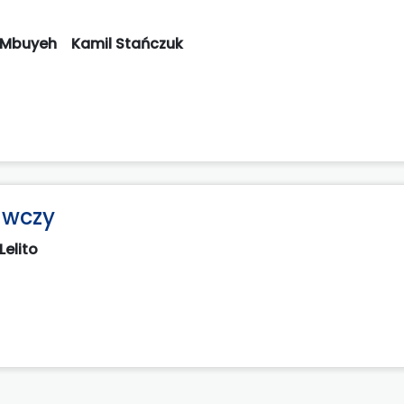
s Mbuyeh
Kamil Stańczuk
awczy
Lelito