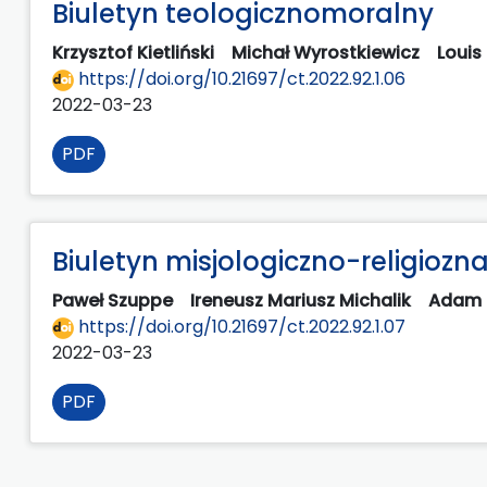
Biuletyn teologicznomoralny
Krzysztof Kietliński
Michał Wyrostkiewicz
Loui
https://doi.org/10.21697/ct.2022.92.1.06
2022-03-23
PDF
Biuletyn misjologiczno-religiozn
Paweł Szuppe
Ireneusz Mariusz Michalik
Adam 
https://doi.org/10.21697/ct.2022.92.1.07
2022-03-23
PDF