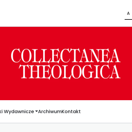
A
yki Wydawnicze
Archiwum
Kontakt