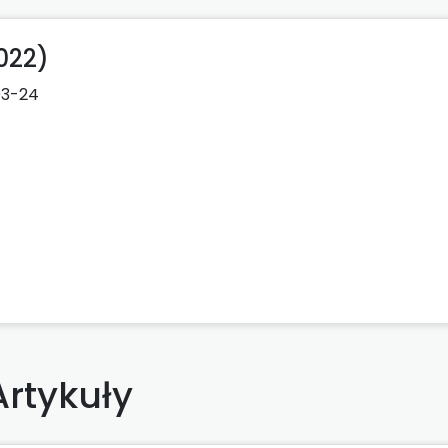
022)
03-24
Artykuły