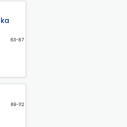
aka
63-87
89-112