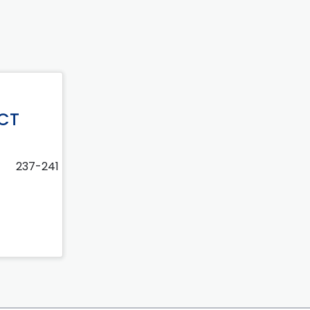
 CT
237-241