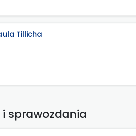
ula Tillicha
y i sprawozdania